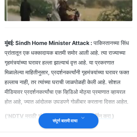
मुंबई:
Sindh Home Minister Attack :
पाकिस्तानच्या सिंध
प्रांतातून एक धक्कादायक बातमी समोर आली आहे. त्या राज्याच्या
गृहमंत्र्यांच्या घरावर हल्ला झाल्याचं वृत्त आहे. या प्रकरणात
मिळालेल्या माहितीनुसार, प्रदर्शनकर्त्यांनी गृहमंत्र्यांच्या घरावर फक्त
हल्लाच नाही, तर त्यांच्या घराची जाळपोळही केली आहे. सोशल
मीडियावर प्रदर्शनकर्त्यांचा एक व्हिडिओ मोठ्या प्रमाणात व्हायरल
होत आहे, ज्यात आंदोलक उघडपणे गोळीबार करताना दिसत आहेत.
(
'NDTV मराठी' चं अधिकृत व्हॉट्सअ‍ॅप चॅनल जॉईन करा
)
संपूर्ण बातमी वाचा
हे आंदोलक कालवा तयार करण्यास विरोध करत होते. या