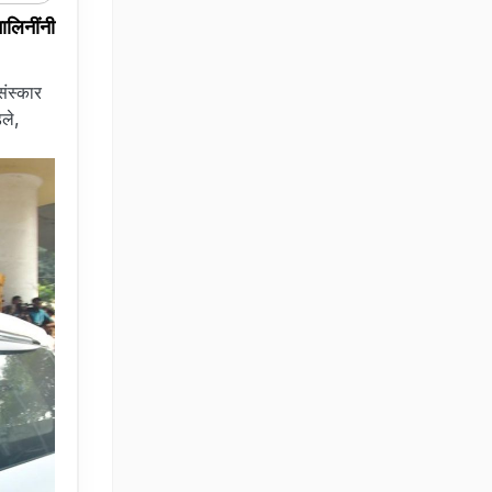
लिनींनी
संस्कार
डले,