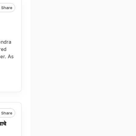
Share
endra
red
er. As
Share
ाचे