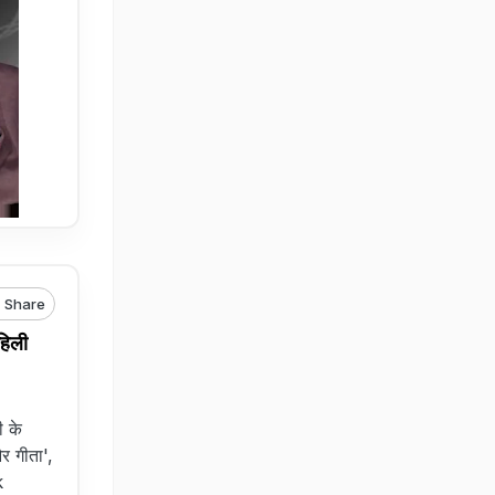
Share
हिली
ी के
और गीता',
k