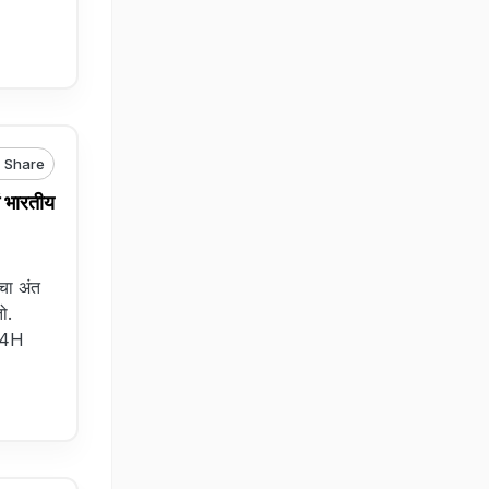
Share
 भारतीय
ाचा अंत
ो.
I4H