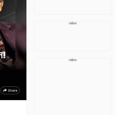
जाहिरात
न!
जाहिरात
Share