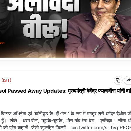
 (IST)
assed Away Updates: मुख्यमंत्री देवेंद्र फडणवीस यांनी वा
ग्गज अभिनेता एवं ‘बॉलीवुड के 'ही-मैन'' के रूप में मशहूर श्री धर्मेंद्र देओल ज
ूँ। 'शोले', 'धरम वीर', 'चुपके-चुपके', 'मेरा गांव मेरा देश', 'प्रतिज्ञा', 'सीता 
नी की प्रेम कहानी' जैसी सुपरहिट फिल्मों…
pic.twitter.com/srIhVpPFO