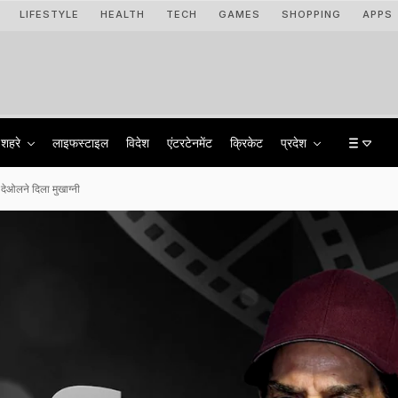
LIFESTYLE
HEALTH
TECH
GAMES
SHOPPING
APPS
शहरे
लाइफस्टाइल
विदेश
एंटरटेनमेंट
क्रिकेट
प्रदेश
ओलने दिला मुखाग्नी