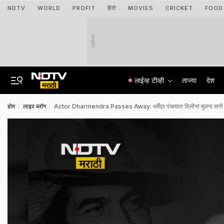
NDTV
WORLD
PROFIT
हिंदी
MOVIES
CRICKET
FOOD
जाहिरात
लाईव्ह टीव्ही
ताज्या
देश
होम
लाइव ब्लॉग
Actor Dharmendra Passes Away: धर्मेंद्र पंचत्वात विलीन! मुलगा सनी दे