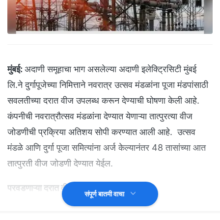
मुंबई:
अदाणी समूहाचा भाग असलेल्या अदाणी इलेक्ट्रिसिटी मुंबई
लि.ने दुर्गापूजेच्या निमित्ताने नवरात्र उत्सव मंडळांना पूजा मंडपांसाठी
सवलतीच्या दरात वीज उपलब्ध करून देण्याची घोषणा केली आहे.
कंपनीची नवरात्रौत्सव मंडळांना देण्यात येणाऱ्या तात्पुरत्या वीज
जोडणीची प्रक्रिया अतिशय सोपी करण्यात आली आहे. उत्सव
मंडळे आणि दुर्गा पूजा समित्यांना अर्ज केल्यानंतर 48 तासांच्या आत
तात्पुरती वीज जोडणी देण्यात येईल.
परवडणाऱ्या दरात वीज
संपूर्ण बातमी वाचा
महाराष्ट्र विद्युत नियामक आयोगाच्या (MERC) मार्गदर्शक
तत्त्वांनुसार नवरात्रोत्सव मंडळांना परवडणाऱ्या दरात वीज दिली