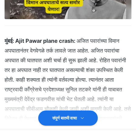
मुंबई:
Ajit Pawar plane crash:
अजित पवारांच्या विमान
अपघातानंतर वेगवेगळे तर्क लावले जात आहेत. अजित पवारांचा
अपघात की घातपात अशी चर्चा ही सुरू झाली आहे. रोहित पवारांनी
तर हा अपघात नाही तर घातपात असल्याची शंका उपस्थित केली
होती. काही शक्यता ही त्यांनी वर्तवल्या होत्या. त्यानंतर आता
राष्ट्रवादी काँग्रेसचे प्रदेशाध्यक्ष सुनिल तटकरे यांनी ही याबाबत
मुख्यमंत्री देवेंद्र फडणवीस यांची भेट घेतली आहे. त्यांनी या
अपघाताची सीबीआय चौकशी केली जावी अशी मागणी केली आहे. तसे
निवेदन ही देण्यात आले आहे. यावेळी त्यांच्या सोबत उपमुख्यमंत्री
संपूर्ण बातमी वाचा
सुनेत्रा पवार, प्रफुल्ल पटेल, हसन मुश्रीफ, पार्थ पवार उपस्थित