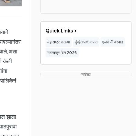
Quick Links
याने
चावल्यानंतर
महाराष्ट्र बातम्या
मुंबईत पाणीकपात
एलपीजी दरवाढ
त आले,असा
महाराष्ट्र दिन 2026
ी केली
ांना
जाहिरात
ापालिकेनं
दाखल झाला
पाठपुरावा