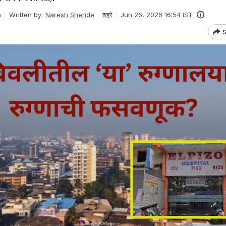
n
Written by:
Naresh Shende
शहरे
Jun 26, 2026 16:54 IST
S