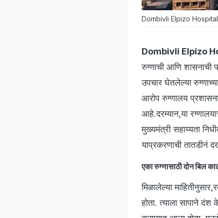
Dombivli Elpizo Hospit
Dombivli Elpizo H
रुग्णाची आणि शासनाची फस
उपचार घेतलेल्या रुग्णाच
आरोप रुग्णालय प्रशासन
आहे.दरम्यान,या रग्णालया
मुख्यमंत्री सहाय्यता निध
याप्रकरणाची तातडीनं द
एका रुग्णासाठी दोन बिल का
मिळालेल्या माहितीनुसार,र
होता. त्याला सापाने दंश 