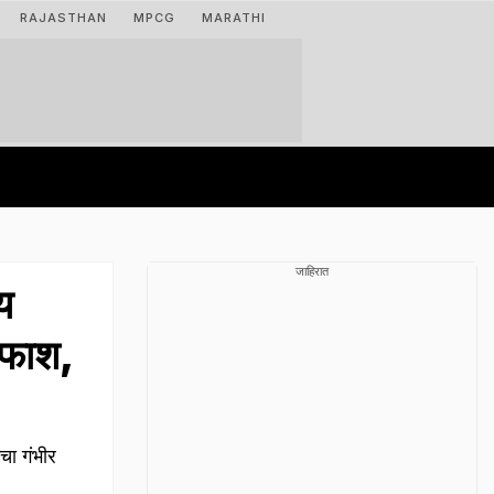
RAJASTHAN
MPCG
MARATHI
जाहिरात
य
दाफाश,
चा गंभीर