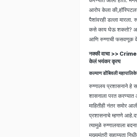
करण्यात आला होता. मनस
आरोप केला की,हॉस्पिटलने 
पैशांवरही डल्ला मारला. रु
कसे काय घेऊ शकतो? असा
आणि रुग्णाची फसवणूक क
नक्की वाचा >>
Crime Ne
केलं भयंकर कृत्य
कल्याण डोंबिवली महापालिक
रुग्णालय प्रशासनाने हे 
शासनाला परत करण्यात आल
माहितीही नंतर समोर आली.
प्रशासनाचे म्हणणे आहे.दर
त्यामुळे रुग्णालयाला बद
मुख्यमंत्री सहाय्यता नि