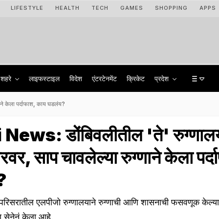
LIFESTYLE
HEALTH
TECH
GAMES
SHOPPING
APPS
शहरे
लाइफस्टाइल
विदेश
एंटरटेनमेंट
क्रिकेट
प्रदेश
ाने केला पर्दाफाश, काय घडलंय?
ews: डोंबिवलीतील 'ते' रुग्णाल
रवर, साप चावलेल्या रुग्णाने केला पर्
?
परिसरातील एलपीजो रुग्णालयाने रुग्णाची आणि शासनाची फसवणूक केल्या
ण सेनेनं केला आहे.