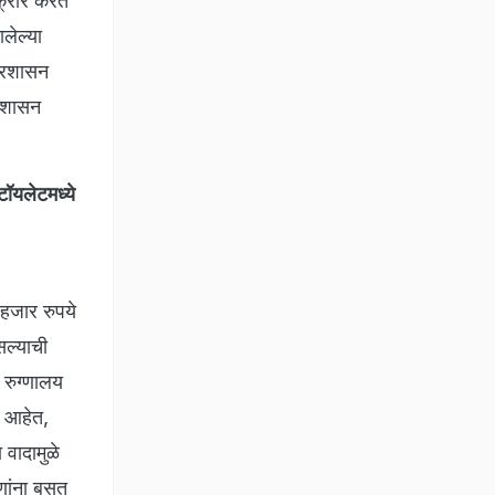
क्रार करत
लेल्या
 प्रशासन
न शासन
ॉयलेटमध्ये
 हजार रुपये
सल्याची
 रुग्णालय
े आहेत,
 वादामुळे
्णांना बसत