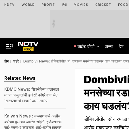
NDTV
WORLD
PROFIT
हिंदी
MOVIES
CRICKET
FOOD
जाहिरात
लाईव्ह टीव्ही
ताज्या
देश
होम
शहरे
Dombivli News: डोंबिवलीतील 'ते' रुग्णालय मनसेच्या रडारवर, साप चावलेल्या रुग्ण
Dombivli N
Related News
मनसेच्या रडा
KDMC News: शिवसेनेच्या क्लासला
मनपा आयुक्तांची हजेरी! काँग्रेसचा थेट
'ताटाखालचे मांजर' असा आरोप
काय घडलंय
Kalyan News : कल्याणमध्ये अडीच
डोंबिवलीतील सोनारपाडा 
वर्षाच्या मुलाच्या कमरेत राहिली इंजेक्शनची
आरोप महाराष्ट्र नवनिर्मा
सुई; एक्स-रे काढताच आई-वडील हादरले