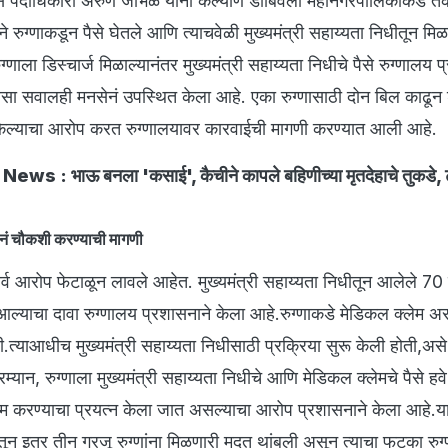
े पदाधिकारी अरुण जांभळे यांनी कल्याण डोंबिवली महानगरपालिकाकडे त
रुग्णाकडून पैसे घेतले आणि त्याचवेळी मुख्यमंत्री सहाय्यता निधीतून मिळा
ग्णाला डिस्चार्ज मिळाल्यानंतर मुख्यमंत्री सहाय्यता निधीचे पैसे रुग्णालय
 सवालही मनसेनं उपस्थित केला आहे. एका रुग्णासाठी दोन बिल काढू
ेल्याचा आरोप करत रुग्णालयावर कारवाईची मागणी करण्यात आली आहे.
ws : भाऊ बनला 'कसाई', कैचीने कापले बहिणीच्या मृतदेहाचे तुकडे, ट
ेनं चौकशी करण्याची मागणी
सर्व आरोप फेटाळून लावले आहेत. मुख्यमंत्री सहाय्यता निधीतून आलेले 70
्याचा दावा रुग्णालय प्रशासनाने केला आहे.रुग्णाकडे मेडिकल क्लेम अ
त्याआधीच मुख्यमंत्री सहाय्यता निधीसाठी प्रक्रिया सुरू केली होती,असे
म्यान, रुग्णाला मुख्यमंत्री सहाय्यता निधीचे आणि मेडिकल क्लेमचे पैसे हव
नाम करण्याचा प्रयत्न केला जात असल्याचा आरोप प्रशासनाने केला आहे.या
धीतून इतर तीन गरजू रुग्णांना मिळणारी मदत थांबली असून त्याचा फटका रुग