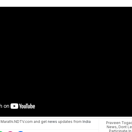
 Marathi.NDTV.com and get
news
updates from
India
Praveen Togad
News
,
Dont Le
Participate In