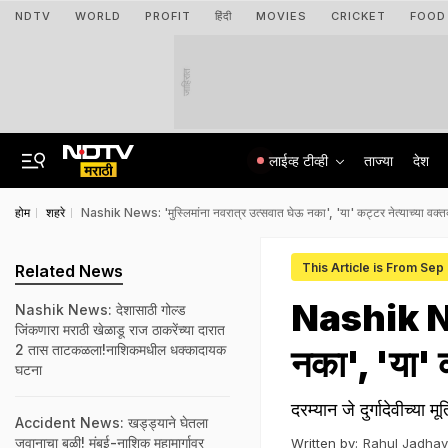
NDTV
WORLD
PROFIT
हिंदी
MOVIES
CRICKET
FOOD
जाहिरात
लाईव्ह टीव्ही
ताज्या
देश
होम
शहरे
Nashik News: 'मुस्लिमांना नवरात्र उत्सवात घेऊ नका', 'या' कट्टर नेत्याच्या वक्तव्
This Article is From Sep
Related News
Nashik New
Nashik News: देशासाठी गोल्ड
जिंकणारा मराठी खेळाडू राज ठाकरेंच्या दारात
2 तास ताटकळला!नाशिकमधील धक्कादायक
नका', 'या' क
घटना
दरम्यान जे दुर्गादेवीच्या 
Accident News: खड्ड्याने घेतला
जवानाचा बळी! मुंबई-नाशिक महामार्गावर
Written by:
Rahul Jadhav