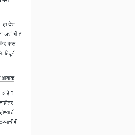
े. हा देश
ता असं ही ते
जिद्द करू
 हिंदूंनी
ाल आवाक
े आहे ?
 नाहीतर
होण्याची
ळण्याचीही