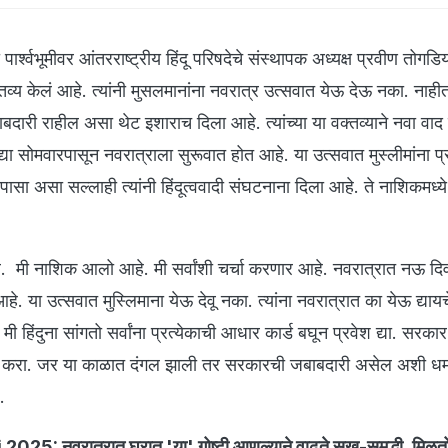
 पार्श्वभूमीवर आंतरराष्ट्रीय हिंदू परिषदेचे संस्थापक अध्यक्ष प्रवीण तोगडिय
्तव्य केलं आहे. त्यांनी मुसलमानांना नवरात्र उत्सवात येऊ देऊ नका. नाही
दारी राहील असा थेट इशाराच दिला आहे. त्यांच्या या वक्तव्याने नवा वाद न
या सोमवारपासून नवरात्राला सुरूवात होत आहे. या उत्सवात मुस्लीमांना प्र
तपासा असा सल्लाही त्यांनी हिंदूत्ववादी संघटनाना दिला आहे. ते नाशिकमध्य
ले. मी नाशिक आलो आहे. मी सर्वांशी चर्चा करणार आहे. नवरात्रात नऊ दिवस
हे. या उत्सवात मुस्लिमाना येऊ देवू नका. त्यांना नवरात्रात का येऊ द्या
य मी हिंदुना सांगतो सर्वांना प्रत्येकाची आधार कार्ड बघून प्रवेश द्या. सरका
था करा. जर या काळात दंगल झाली तर सरकारची जबाबदारी असेल अशी ध
े.
025: नवरात्रात घरात 'या' गोष्टी आणल्याने वाढते सुख-समृद्धी, मिळतो