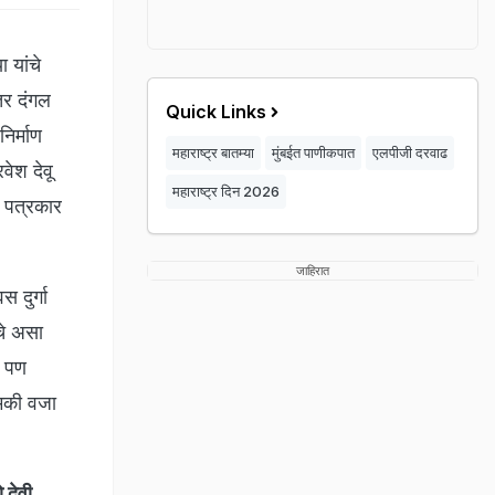
ा यांचे
तर दंगल
Quick Links
िर्माण
महाराष्ट्र बातम्या
मुंबईत पाणीकपात
एलपीजी दरवाढ
वेश देवू
महाराष्ट्र दिन 2026
े पत्रकार
जाहिरात
 दुर्गा
यचे असा
र पण
मकी वजा
 देवी