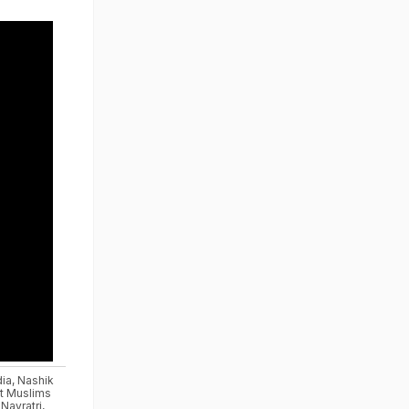
ia
,
Nashik
t Muslims
 Navratri
,