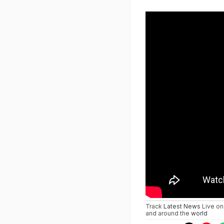
Track
Latest News
Live on
and around the
world