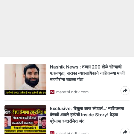
Nashik News : तब्बल 200 तोळे सोन्याची
फसवणूक, सराफा व्यावसायिकाने नाशिकच्या माजी
महापौरांना घातला गंडा
marathi.ndtv.com
Exclusive: 'वैशूला आज संपवलं...' नाशिकच्या
वैष्णवी आवारे हत्येची Inside Story! वेड्या
प्रेमाचा रक्तरंजित अंत
marathi.ndtv.com