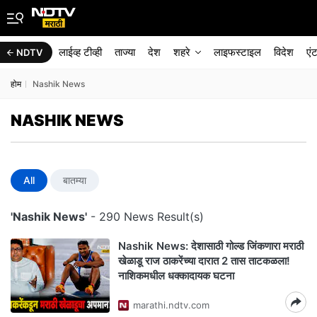
लाईव्ह टीव्ही
ताज्या
देश
शहरे
लाइफस्टाइल
विदेश
एं
NDTV
होम
Nashik News
NASHIK NEWS
All
बातम्या
'Nashik News'
- 290 News Result(s)
Nashik News: देशासाठी गोल्ड जिंकणारा मराठी
खेळाडू राज ठाकरेंच्या दारात 2 तास ताटकळला!
नाशिकमधील धक्कादायक घटना
marathi.ndtv.com