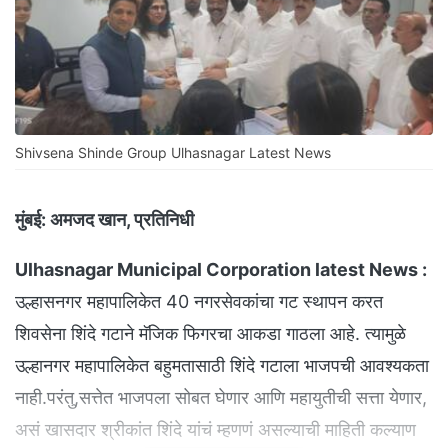
Shivsena Shinde Group Ulhasnagar Latest News
मुंबई:
अमजद खान, प्रतिनिधी
Ulhasnagar Municipal Corporation latest News :
उल्हासनगर महापालिकेत 40 नगरसेवकांचा गट स्थापन करत
शिवसेना शिंदे गटाने मॅजिक फिगरचा आकडा गाठला आहे. त्यामुळे
उल्हानगर महापालिकेत बहुमतासाठी शिंदे गटाला भाजपची आवश्यकता
नाही.परंतु,सत्तेत भाजपला सोबत घेणार आणि महायुतीची सत्ता येणार,
असं खासदार श्रीकांत शिंदे यांचं म्हणणं असल्याची माहिती कल्याण