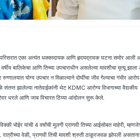
 परिसरात एका अत्यंत धक्कादायक आणि हृदयद्रावक घटना समोर आली आ
 4 वर्षीय बालिकेचा आणि तिच्या उपचाराधीन असलेल्या मावशीचा मृत्यू झाला 
 रुग्णालयात योग्य उपचार न मिळाल्याने दोघींचा जीव गेल्याचा गंभीर आरोप 
ळे संतप्त झालेल्या नातेवाईकांनी थेट KDMC आरोग्य विभागाच्या वैद्यकीय
ेवर धरले आणि जाब विचारत ठिय्या आंदोलन सुरू केले.
क्की भोईर यांची 4 वर्षांची मुलगी प्राणवी तिच्या आईसोबत माहेरी, म्हणज
ी. रात्रीच्या वेळी, प्राणवी तिची मावशी श्रुती ठाकूरजवळ झोपली असताना