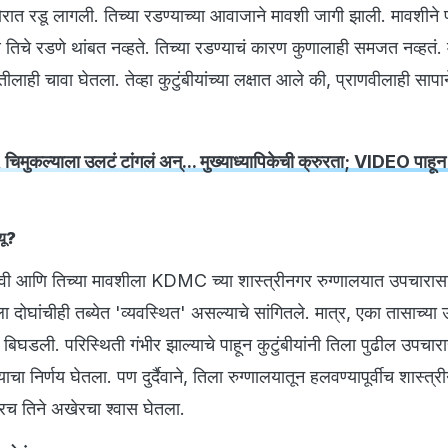
ात रडू लागली. तिच्या रडण्याच्या आवाजाने मावशी जागी झाली. मावशीने 
िचे रडणे थांबत नव्हते. तिच्या रडण्याचं कारण कुणालाही समजत नव्हतं. 
तीलाही चावा घेतला. तेव्हा कुटुंबीयांच्या लक्षात आले की, प्राणवीलाही सापा
, चिमुकल्याला उलटं टांगलं अन्... मुख्याध्यापिकेची क्रुरता; VIDEO पाह
्यू?
्राणवी आणि तिच्या मावशीला KDMC च्या शास्त्रीनगर रुग्णालयात उपचारा
ीला दोघांचीही तब्येत 'व्यवस्थित' असल्याचे सांगितले. मात्र, एका तासाच्या
बिघडली. परिस्थिती गंभीर झाल्याचे पाहून कुटुंबीयांनी तिला पुढील उपचार
ाचा निर्णय घेतला. पण दुर्दैवाने, तिला रुग्णालयातून हलवण्यापूर्वीच शास्त्
रावरच तिने अखेरचा श्वास घेतला.