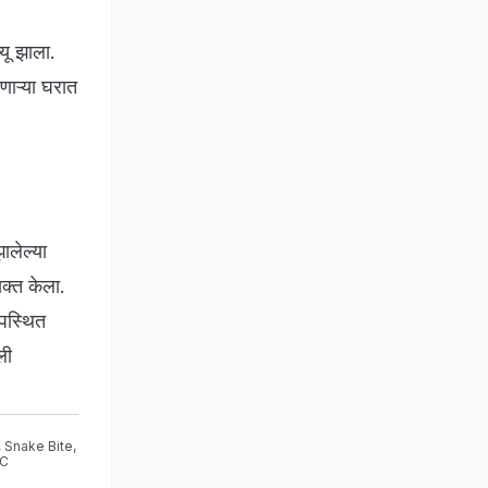
्यू झाला.
णाऱ्या घरात
ालेल्या
यक्त केला.
उपस्थित
ली
,
Snake Bite
,
C