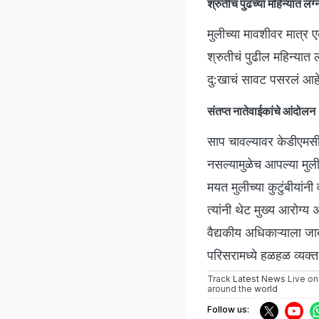
श्रुतीचं पुढच्या महिन्यात लग्
मुलीच्या मावशीवर मात्र ए
श्रुतीचं पुढील महिन्यात
दु:खाचं सावट पसरलं आह
संतप्त नातेवाईकांचे आंदोलन
साप चावल्यावर केडीएमसीच
नसल्यामुळेच आपल्या मुली
मयत मुलीच्या कुटुंबीयांन
त्यांनी थेट मुख्य आरोग्य
वैद्यकीय अधिकाऱ्याला जाब
परिसरामध्ये हळहळ व्यक्
Track
Latest News
Live on
around the
world
Follow us: