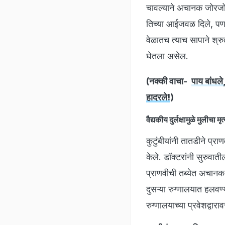
चावल्याने अचानक जोरजोर
तिच्या आईजवळ दिले, पण त
वेळातच त्याच सापाने श्रु
घेतला असेल.
(नक्की वाचा-
पाय बांधले
हादरले!
)
वैद्यकीय दुर्लक्षामुळे मुलीचा मृत
कुटुंबीयांनी तातडीने प
केले. डॉक्टरांनी सुरुवात
प्राणवीची तब्येत अचानक 
दुसऱ्या रुग्णालयात हलवण्य
रुग्णालयाच्या प्रवेशद्वा