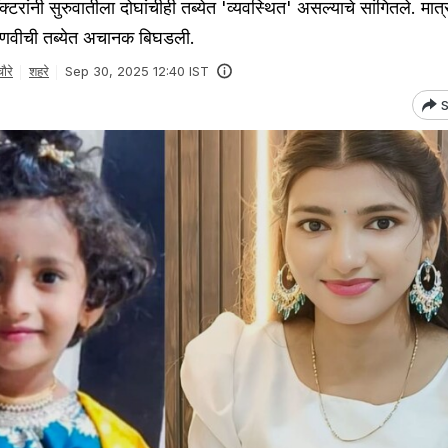
ंनी सुरुवातीला दोघांचीही तब्येत 'व्यवस्थित' असल्याचे सांगितले. मात्
राणवीची तब्येत अचानक बिघडली.
ौरे
शहरे
Sep 30, 2025 12:40 IST
S