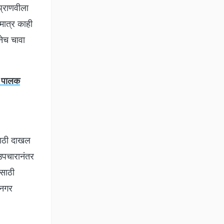
प्राणवीला
मात्र काही
नेच चावा
ून पालक
साठी दाखल
 उपचारानंतर
ासाठी
रीनगर