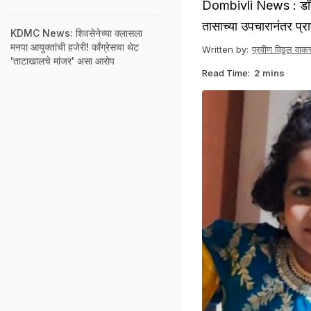
Dombivli News : डॉक्टरा
तासाच्या उपचारानंतर प्
KDMC News: शिवसेनेच्या क्लासला
मनपा आयुक्तांची हजेरी! काँग्रेसचा थेट
Written by:
प्रवीण विठ्ठल वाकच
'ताटाखालचे मांजर' असा आरोप
Read Time:
2 mins