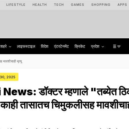
LIFESTYLE
HEALTH
TECH
GAMES
SHOPPING
APPS
शहरे
लाइफस्टाइल
विदेश
एंटरटेनमेंट
क्रिकेट
प्रदेश
मावशीचाही मृत्यू
 30, 2025
ews: डॉक्टर म्हणाले "तब्येत ठ
र काही तासातच चिमुकलीसह मावशीचा