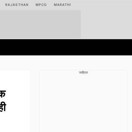
RAJASTHAN
MPCG
MARATHI
जाहिरात
िक
ही