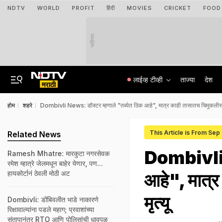
NDTV
WORLD
PROFIT
हिंदी
MOVIES
CRICKET
FOOD
जाहिरात
लाईव्ह टीव्ही
ताज्या
देश
होम
शहरे
Dombivli News: डॉक्टर म्हणाले "तब्येत ठिक आहे", मात्र काही तासातच चिमुकलीसह 
This Article is From Sep
Related News
Dombivli N
Ramesh Mhatre: मारकुटा नगरसेवक
रमेश म्हात्रे जेलमधून बाहेर येणार, पण...
हायकोर्टानं ठेवली मोठी अट
आहे", मात्
मृत्यू
Dombivli: डोंबिवलीत भाडे नाकारणे
रिक्षावाल्यांना पडले महाग; प्रवाशांच्या
संतापानंतर RTO आणि पोलिसांची धावपळ