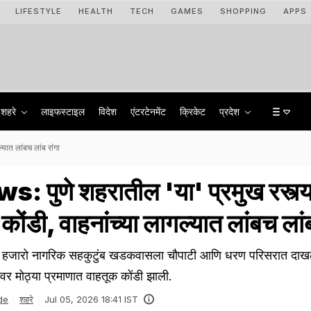
LIFESTYLE
HEALTH
TECH
GAMES
SHOPPING
APPS
शहरे
लाइफस्टाइल
विदेश
एंटरटेनमेंट
क्रिकेट
प्रदेश
यात लांबच लांब रांगा
 पुणे शहरातील 'या' प्रमुख रस्त्
कोंडी, वाहनांच्या लागल्यात लांबच लांब
ल हजारो नागरिक सहकुटुंब खडकवासला चौपाटी आणि धरण परिसरात दाखल
ंवर मोठ्या प्रमाणात वाहतूक कोंडी झाली.
de
शहरे
Jul 05, 2026 18:41 IST