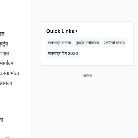
Quick Links
ात
महाराष्ट्र बातम्या
मुंबईत पाणीकपात
एलपीजी दरवाढ
टुंब
माणात
महाराष्ट्र दिन 2026
र्गांवर
कांना मोठा
जाहिरात
ाहायला
ला