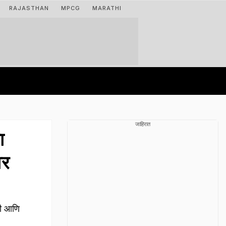
RAJASTHAN
MPCG
MARATHI
जाहिरात
ा
वर
री आणि