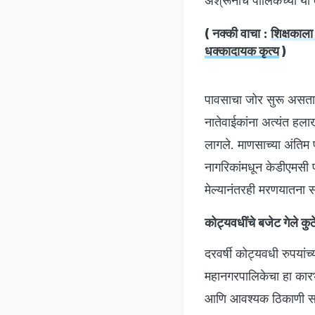
अश्रूंनीच पालिकेच्या या
( नक्की वाचा :
शिक्षकाला
धक्कादायक कृत्य
)
पावसाचा जोर सुरू असताना
नातेवाईकांना अत्यंत हल
लागले. माणसाच्या अंतिम
नागरिकांमधून केडीएमसी 
मेल्यानंतरही मरणयातना स
कोट्यवधींचे बजेट गेले कु
दरवर्षी कोट्यवधी रुपयांच
महानगरपालिकेचा हा कारभ
आणि आवश्यक ठिकाणी साधा