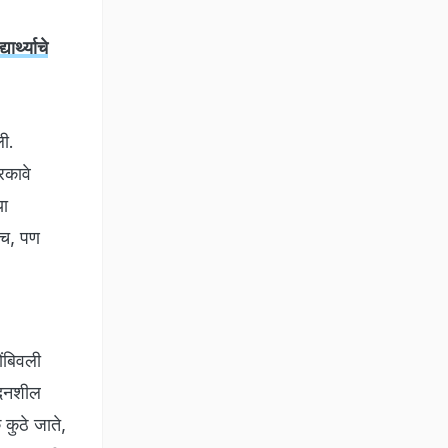
र्थ्याचे
ली.
रकावे
या
ाच, पण
ोंबिवली
ेदनशील
कुठे जाते,