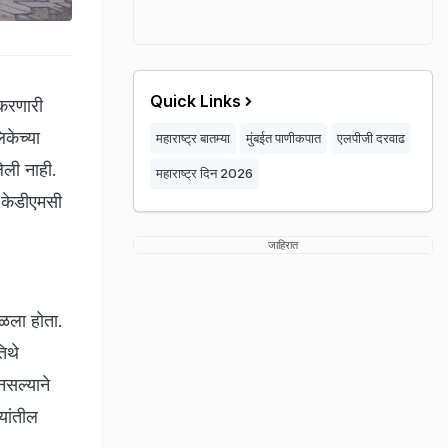
Quick Links
 करणारी
केच्या
महाराष्ट्र बातम्या
मुंबईत पाणीकपात
एलपीजी दरवाढ
ेली नाही.
महाराष्ट्र दिन 2026
े केडीएमसी
जाहिरात
सळला होता.
िथे
नसल्याने
यांतील