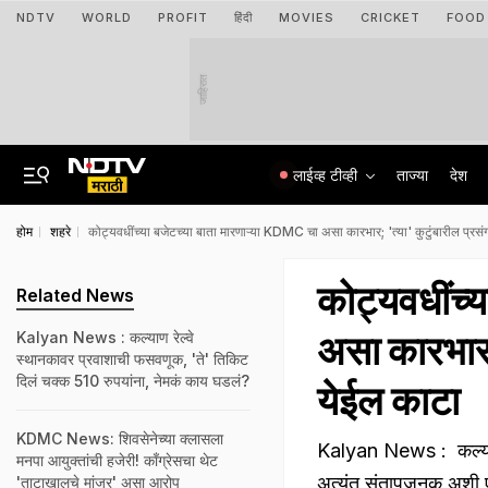
NDTV
WORLD
PROFIT
हिंदी
MOVIES
CRICKET
FOOD
जाहिरात
लाईव्ह टीव्ही
ताज्या
देश
होम
शहरे
कोट्यवधींच्या बजेटच्या बाता मारणाऱ्या KDMC चा असा कारभार; 'त्या' कुटुंबारील प्रसं
कोट्यवधींच्
Related News
असा कारभार; 
Kalyan News : कल्याण रेल्वे
स्थानकावर प्रवाशाची फसवणूक, 'ते' तिकिट
दिलं चक्क 510 रुपयांना, नेमकं काय घडलं?
येईल काटा
KDMC News: शिवसेनेच्या क्लासला
Kalyan News : कल्याण ड
मनपा आयुक्तांची हजेरी! काँग्रेसचा थेट
अत्यंत संतापजनक अशी 
'ताटाखालचे मांजर' असा आरोप