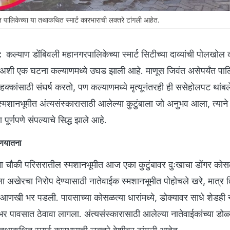
लिकेच्या या तथाकथित स्मार्ट कारभाराची लक्तरे टांगली आहेत.
:
कल्याण डोंबिवली महानगरपालिकेच्या स्मार्ट सिटीच्या दाव्यांची पोलखोल
शी एक घटना कल्याणमध्ये उघड झाली आहे. माणूस जिवंत असेपर्यंत पालि
हक्कांसाठी संघर्ष करतो, पण कल्याणमध्ये मृत्यूनंतरही ही ससेहोलपट थांबल
्मशानभूमीत अंत्यसंस्कारासाठी आलेल्या कुटुंबाला जो अनुभव आला, त्यान
ूर्णपणे संपल्याचे सिद्ध झाले आहे.
रणयातना
णिमा चौकी परिसरातील स्मशानभूमीत आज एका कुटुंबावर दुःखाचा डोंगर को
ा अखेरचा निरोप देण्यासाठी नातेवाईक स्मशानभूमीत पोहोचले खरे, मात्र त
खात आणखी भर पडली. पावसाच्या कोसळत्या धारांमध्ये, डोक्यावर साधे शेडही 
र पावसात ठेवावा लागला. अंत्यसंस्कारासाठी आलेल्या नातेवाईकांच्या डोळ्