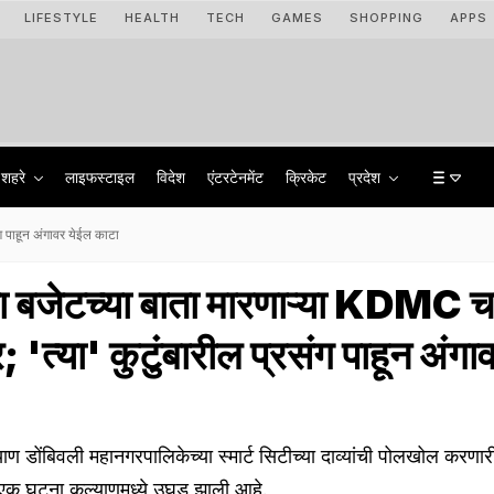
LIFESTYLE
HEALTH
TECH
GAMES
SHOPPING
APPS
शहरे
लाइफस्टाइल
विदेश
एंटरटेनमेंट
क्रिकेट
प्रदेश
ग पाहून अंगावर येईल काटा
या बजेटच्या बाता मारणाऱ्या KDMC च
'त्या' कुटुंबारील प्रसंग पाहून अंगा
ोंबिवली महानगरपालिकेच्या स्मार्ट सिटीच्या दाव्यांची पोलखोल करणा
एक घटना कल्याणमध्ये उघड झाली आहे.