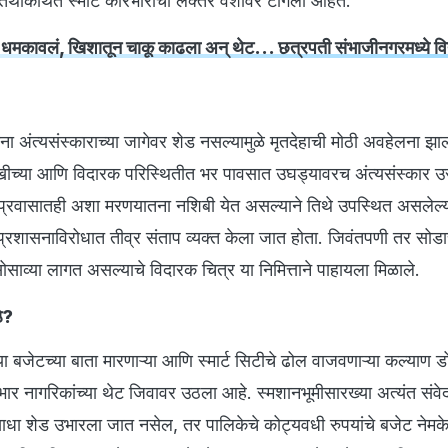
 तथाकथित स्मार्ट कारभाराची लक्तरे वेशीवर टांगली आहेत.
 धमकावलं, खिशातून चाकू काढला अन् थेट... छत्रपती संभाजीनगरमध्ये विद्या
 अंत्यसंस्काराच्या जागेवर शेड नसल्यामुळे मृतदेहाची मोठी अवहेलना झा
ाखीच्या आणि विदारक परिस्थितीत भर पावसात उघड्यावरच अंत्यसंस्कार उ
 प्रवासातही अशा मरणयातना नशिबी येत असल्याने तिथे उपस्थित असलेल्
प्रशासनाविरोधात तीव्र संताप व्यक्त केला जात होता. जिवंतपणी तर सोड
ोसाव्या लागत असल्याचे विदारक चित्र या निमित्ताने पाहायला मिळाले.
ठे?
्या बजेटच्या बाता मारणाऱ्या आणि स्मार्ट सिटीचे ढोल वाजवणाऱ्या कल्याण ड
ार नागरिकांच्या थेट जिवावर उठला आहे. स्मशानभूमीसारख्या अत्यंत संव
 शेड उभारला जात नसेल, तर पालिकेचे कोट्यवधी रुपयांचे बजेट नेमके 