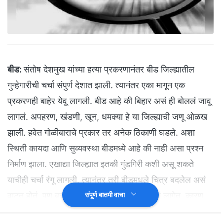
बीड:
संतोष देशमुख यांच्या हत्या प्रकरणानंतर बीड जिल्ह्यातील
गुन्हेगारीची चर्चा संपुर्ण देशात झाली. त्यानंतर एका मागून एक
प्रकरणही बाहेर येवू लागली. बीड आहे की बिहार असं ही बोललं जावू
लागलं. अपहरण, खंडणी, खून, धमक्या हे या जिल्ह्याची जणू ओळख
झाली. हवेत गोळीबाराचे प्रकार तर अनेक ठिकाणी घडले. अशा
स्थिती कायदा आणि सुव्यवस्था बीडमध्ये आहे की नाही असा प्रश्न
निर्माण झाला. एखाद्या जिल्ह्यात इतकी गुंडगिरी कशी असू शकते
याचीही चर्चा रंगू लागली. त्यानंतर तरी बीडमधले चित्र बदलेल असं
वाटत होतं. पण बदलेले ते बीड कसलं असचं म्हणालं लागेत. कारण
संपूर्ण बातमी वाचा
बीडच्या ममदापूर पाटोदा गावातला एक धक्कादायक प्रकार समोर