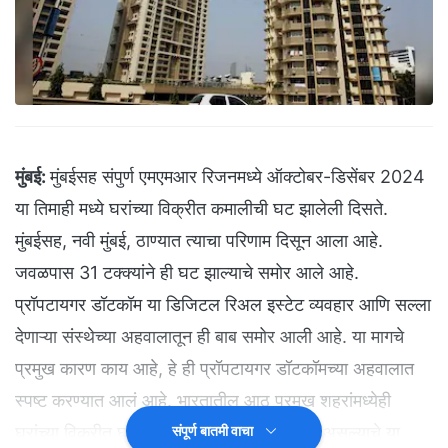
मुंबई:
मुंबईसह संपुर्ण एमएमआर रिजनमध्ये ऑक्टोबर-डिसेंबर 2024
या तिमाही मध्ये घरांच्या विक्रीत कमालीची घट झालेली दिसते.
मुंबईसह, नवी मुंबई, ठाण्यात त्याचा परिणाम दिसून आला आहे.
जवळपास 31 टक्क्यांने ही घट झाल्याचे समोर आले आहे.
प्रॉपटायगर डॉटकॉम या डिजिटल रिअल इस्टेट व्यवहार आणि सल्ला
देणाऱ्या संस्थेच्या अहवालातून ही बाब समोर आली आहे. या मागचे
प्रमुख कारण काय आहे, हे ही प्रॉपटायगर डॉटकॉमच्या अहवालात
स्पष्ट करण्यात आलं आहे. भारतातील आठ प्रमुख शहरांमध्येही
घरांच्या विक्रीत घट झाली आहे. ही घट 26 टक्के असल्याचे या
संपूर्ण बातमी वाचा