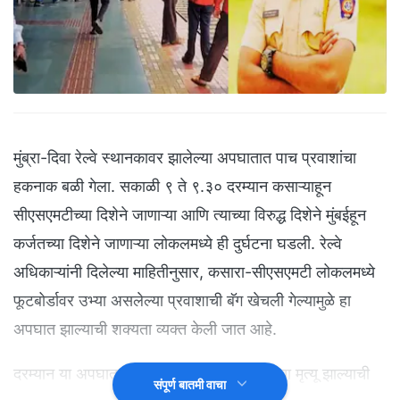
मुंब्रा-दिवा रेल्वे स्थानकावर झालेल्या अपघातात पाच प्रवाशांचा
हकनाक बळी गेला. सकाळी ९ ते ९.३० दरम्यान कसाऱ्याहून
सीएसएमटीच्या दिशेने जाणाऱ्या आणि त्याच्या विरुद्ध दिशेने मुंबईहून
कर्जतच्या दिशेने जाणाऱ्या लोकलमध्ये ही दुर्घटना घडली. रेल्वे
अधिकाऱ्यांनी दिलेल्या माहितीनुसार, कसारा-सीएसएमटी लोकलमध्ये
फूटबोर्डावर उभ्या असलेल्या प्रवाशाची बॅग खेचली गेल्यामुळे हा
अपघात झाल्याची शक्यता व्यक्त केली जात आहे.
दरम्यान या अपघातात जीआरपी पोलीस कर्मचाऱ्याचा मृत्यू झाल्याची
संपूर्ण बातमी वाचा