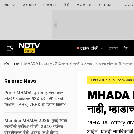
NDTV
WORLD
PROFIT
हिंदी
MOVIES
CRICKET
FOOD
जाहिरात
लाईव्ह टीव्ही
ताज्या
देश
होम
शहरे
MHADA Lottery : 713 घरांसाठी एकही अर्ज नाही, म्हाडाच्या लॉटरीची 5 फेब्रुवा
This Article is From Jan
Related News
MHADA Lot
Pune MHADA: पुण्यात म्हाडाची बंपर
लॉटरी! हायवेलगत 634 घरे.. ती' अटही
शिथील; 1BHK, 2BHK ची किंमत किती?
नाही, म्हाडा
Mumbai MHADA 2026: मुंबई म्हाडा
MHADA lottery drawn 
लॉटरीची प्रतिक्षा संपली! 2640 घरांच्या
आहेत. यातही नागरिकांची
सोडतीबाबत मोठी अपडेट, कधी होणार