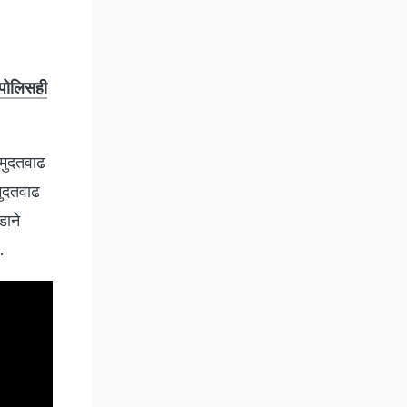
 पोलिसही
 मुदतवाढ
मुदतवाढ
डाने
े.