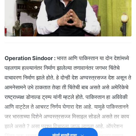
Operation Sindoor :
भारत आणि पाकिस्तान या दोन देशांमध्ये
पहलगाम हल्ल्यानंतर निर्माण झालेल्या तणावानंतर जगभर चिंतेचे
वाचावरण निर्माण झाले होते. हे दोन्ही देश अण्वस्त्रसज्ज देश असून ते
आमनेसामने उभे ठाकतात तेव्हा ती चिंतेची बाब असते असे अमेरिकेचे
राष्ट्राध्यक्ष डोनाल्ड ट्रम्प यांनी म्हटले होते. पाकिस्तान हा अविवेकी
आणि वाट्टेल ते आचरट निर्णय घेणारा देश आहे. यामुळे पाकिस्तानने
जर भारताच्या दिशेने अण्वस्त्रसज्ज मिसाइल सोडले असते तर काय
झाले असते ? असा प्रश्न विचारला जाऊ लागला आहे. ऑपरेशन
सिंदूर सुरू असताना संरक्षण मंत्रालयाचे प्रधान सल्लागार म्हणून
संपूर्ण बातमी वाचा