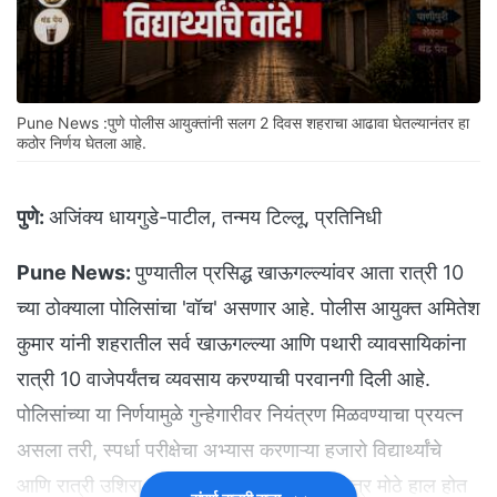
Pune News :पुणे पोलीस आयुक्तांनी सलग 2 दिवस शहराचा आढावा घेतल्यानंतर हा
कठोर निर्णय घेतला आहे.
पुणे:
अजिंक्य धायगुडे-पाटील, तन्मय टिल्लू, प्रतिनिधी
Pune News:
पुण्यातील प्रसिद्ध खाऊगल्ल्यांवर आता रात्री 10
च्या ठोक्याला पोलिसांचा 'वॉच' असणार आहे. पोलीस आयुक्त अमितेश
कुमार यांनी शहरातील सर्व खाऊगल्ल्या आणि पथारी व्यावसायिकांना
रात्री 10 वाजेपर्यंतच व्यवसाय करण्याची परवानगी दिली आहे.
पोलिसांच्या या निर्णयामुळे गुन्हेगारीवर नियंत्रण मिळवण्याचा प्रयत्न
असला तरी, स्पर्धा परीक्षेचा अभ्यास करणाऱ्या हजारो विद्यार्थ्यांचे
आणि रात्री उशिरा कामावरून घरी परतणाऱ्यांचे मात्र मोठे हाल होत