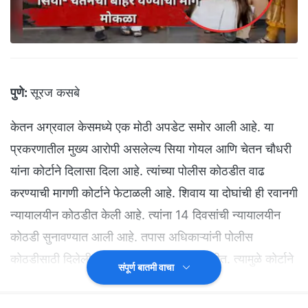
पुणे:
सूरज कसबे
केतन अग्रवाल केसमध्ये एक मोठी अपडेट समोर आली आहे. या
प्रकरणातील मुख्य आरोपी असलेल्य सिया गोयल आणि चेतन चौधरी
यांना कोर्टाने दिलासा दिला आहे. त्यांच्या पोलीस कोठडीत वाढ
करण्याची मागणी कोर्टाने फेटाळली आहे. शिवाय या दोघांची ही रवानगी
न्यायालयीन कोठडीत केली आहे. त्यांना 14 दिवसांची न्यायालयीन
कोठडी सुनावण्यात आली आहे. तपास अधिकाऱ्यांनी पोलीस
कोठडीसाठी दिलेली कारणे कोर्टाने मान्य केली नाहीत. त्यामुळे कोर्टाने
संपूर्ण बातमी वाचा
एक प्रकारे पुणे ग्रामीण पोलीसांना या प्रकरणी दणका दिल्याचं
बोललं जात आहे. तसेच न्यायालयीन कोठडी मिळाल्यामुळे सिया आणि