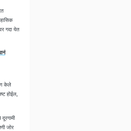
दत
तिहासिक
वर गदा येत
ानं
पण केले
नष्ट होईल,
े दूरगामी
गणी जोर