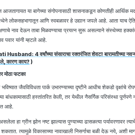
ून आजतागायत या बागेच्या संगोपनासाठी शासनाकडून कोणतीही आर्थिक म
ंस्थेने लोकसहभागातून आणि स्वबळावर हे उद्यान जपले आहे. आता याच ऐ
ाचे नाव देऊन ताबा मिळवण्याचा प्रयत्न सुरू असल्याने संस्थेच्या हक्कां
ाव पवार यांनी म्हटले आहे.
Husband: 4 वर्षांच्या संसाराचा रक्तरंजित शेवट! बारामतीच्या नवऱ्य
ले, कारण काय?
)
ार मोठा फटका
र भविष्यात जैवविविधता पार्क उभारण्याच्या दृष्टीने आधीच शेकडो वृक्षांचे रो
या बांधकामासाठी हस्तांतरित केली, तर येथील नैसर्गिक परिसंस्था पूर्णपणे 
ात आहे.
 असलेला हा ग्रीन झोन नष्ट झाल्यास पुण्याच्या ढासळत्या पर्यावरणावर त्याच
तात. त्यामुळे विकासाच्या नावाखाली निसर्गाचा बळी देऊ नये, अशी मा