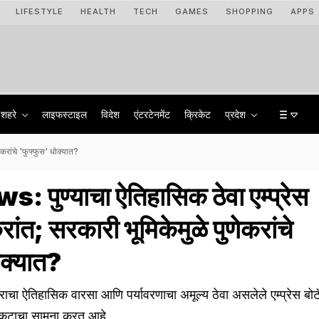
LIFESTYLE
HEALTH
TECH
GAMES
SHOPPING
APPS
शहरे
लाइफस्टाइल
विदेश
एंटरटेनमेंट
क्रिकेट
प्रदेश
ेकरांचे 'फुफ्फुस' धोक्यात?
पुण्याचा ऐतिहासिक ठेवा एम्प्रेस
्रांत; सरकारी भूमिकेमुळे पुणेकरांचे
ोक्यात?
ा ऐतिहासिक वारसा आणि पर्यावरणाचा अमूल्य ठेवा असलेले एम्प्रेस बो
 संकटाचा सामना करत आहे.