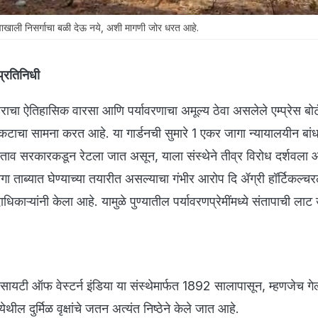
ाली निसर्गाचा बळी देऊ नये, अशी मागणी जोर धरत आहे.
्रतिनिधी
राचा ऐतिहासिक वारसा आणि पर्यावरणाचा अमूल्य ठेवा असलेले एम्प्रेस ब
संकटाचा सामना करत आहे. या गार्डनची सुमारे 1 एकर जागा न्यायालयीन बा
स्ताव सरकारकडून रेटला जात असून, याला संस्थेने तीव्र विरोध दर्शवला आ
 ताब्यात घेण्याच्या तयारीत असल्याचा गंभीर आरोप दि ॲग्री हॉर्टिकल्
ाधिकाऱ्यांनी केला आहे. यामुळे पुण्यातील पर्यावरणप्रेमींमध्ये संतापाची ल
ोसायटी ऑफ वेस्टर्न इंडिया या संस्थेमार्फत 1892 सालापासून, म्हणजेच गे
येथील दुर्मिळ वृक्षांचे जतन अत्यंत निष्ठेने केले जात आहे.