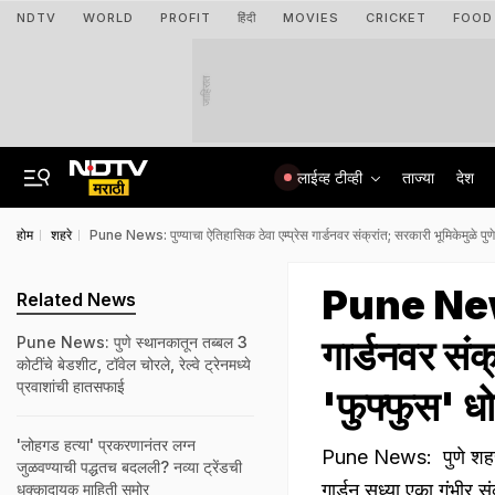
NDTV
WORLD
PROFIT
हिंदी
MOVIES
CRICKET
FOOD
जाहिरात
लाईव्ह टीव्ही
ताज्या
देश
होम
शहरे
Pune News: पुण्याचा ऐतिहासिक ठेवा एम्प्रेस गार्डनवर संक्रांत; सरकारी भूमिकेमुळे पुण
Pune News: 
Related News
गार्डनवर संक
Pune News: पुणे स्थानकातून तब्बल 3
कोटींचे बेडशीट, टॉवेल चोरले, रेल्वे ट्रेनमध्ये
प्रवाशांची हातसफाई
'फुफ्फुस' ध
'लोहगड हत्या' प्रकरणानंतर लग्न
Pune News: पुणे शहराच
जुळवण्याची पद्धतच बदलली? नव्या ट्रेंडची
गार्डन सध्या एका गंभीर
धक्कादायक माहिती समोर