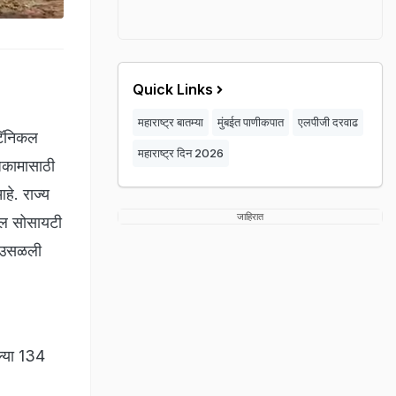
Quick Links
महाराष्ट्र बातम्या
मुंबईत पाणीकपात
एलपीजी दरवाढ
ोटॅनिकल
महाराष्ट्र दिन 2026
ंधकामासाठी
हे. राज्य
जाहिरात
चरल सोसायटी
ाट उसळली
ल्या 134