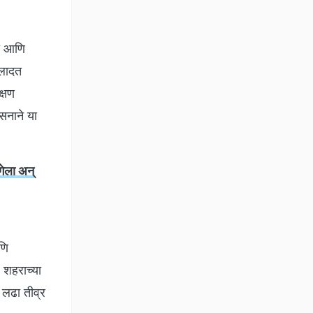
ली आणि
 लादत
क्षण
ासनाने या
गेला अन्
णि
. शहराच्या
 लढा तीव्र