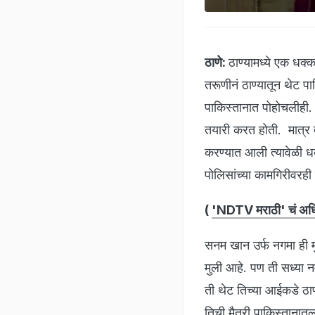
ठाणे:
ठाण्यामध्ये एक धक
तरूणीनं ठाण्यातून थेट पा
पाकिस्तानात पोहोचलीही. 
तयारी करत होती. मात्र त
करण्यात आली त्यावेळी ध
पोलिसांच्या कामगिरीवरही प
(
'NDTV मराठी' चं अधिक
सनम खान उर्फ नगमा ही मु
मुली आहे. पण ती सध्या नव
ती थेट तिच्या आईकडे ठाण
तिची मैत्री पाकिस्तानात