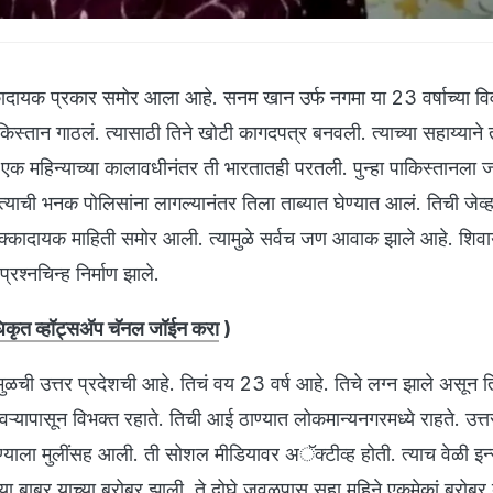
्कादायक प्रकार समोर आला आहे. सनम खान उर्फ नगमा या 23 वर्षाच्या वि
किस्तान गाठलं. त्यासाठी तिने खोटी कागदपत्र बनवली. त्याच्या सहाय्याने 
एक महिन्याच्या कालावधीनंतर ती भारतातही परतली. पुन्हा पाकिस्तानला ज
्याची भनक पोलिसांना लागल्यानंतर तिला ताब्यात घेण्यात आलं. तिची जेव
क्कादायक माहिती समोर आली. त्यामुळे सर्वच जण आवाक झाले आहे. शिव
्रश्नचिन्ह निर्माण झाले.
ृत व्हॉट्सअ‍ॅप चॅनल जॉईन करा
)
ळची उत्तर प्रदेशची आहे. तिचं वय 23 वर्ष आहे. तिचे लग्न झाले असून 
ऱ्यापासून विभक्त रहाते. तिची आई ठाण्यात लोकमान्यनगरमध्ये राहते. उत्त
्याला मुलींसह आली. ती सोशल मीडियावर अॅक्टीव्ह होती. त्याच वेळी इन्
ल्या बाबर याच्या बरोबर झाली. ते दोघे जवळपास सहा महिने एकमेकां बरोबर