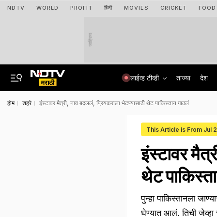
NDTV
WORLD
PROFIT
हिंदी
MOVIES
CRICKET
FOOD
जाहिरात
लाईव्ह टीव्ही
ताज्या
देश
होम
शहरे
इंस्टावर मैत्री, नाव बदललं, प्रियकराला भेटण्यासाठी थेट पाकिस्तान गाठलं
This Article is From Jul
इंस्टावर मैत
थेट पाकिस्त
पुन्हा पाकिस्तानला जाण्
घेण्यात आलं. तिची जेव्