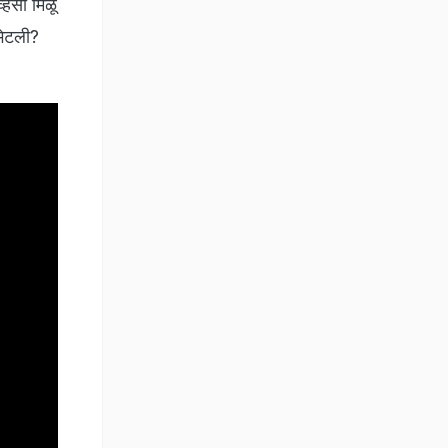
हिसा मिळू
भेटली?