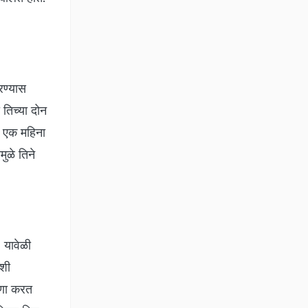
रण्यास
 तिच्या दोन
े. एक महिना
ुळे तिने
 यावेळी
कशी
्रणा करत