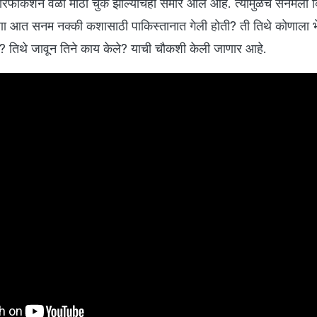
ेरिफीकेशन वेळी मोठी चुक झाल्याचेही समोर आले आहे. त्यामुळेच सनमला व्
णा आत सनम नक्की कशासाठी पाकिस्तानात गेली होती? ती तिथे कोणाला 
ती? तिथे जावून तिने काय केले? याची चौकशी केली जाणार आहे.