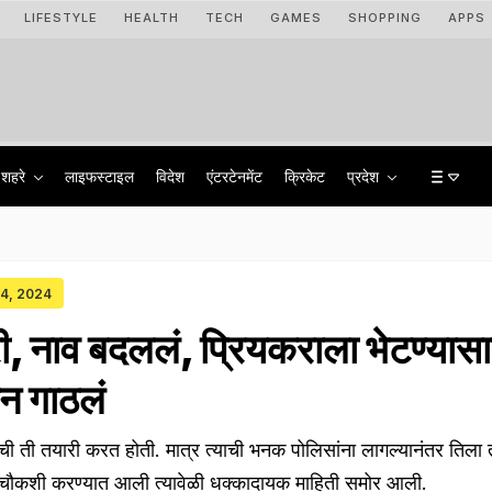
LIFESTYLE
HEALTH
TECH
GAMES
SHOPPING
APPS
शहरे
लाइफस्टाइल
विदेश
एंटरटेनमेंट
क्रिकेट
प्रदेश
 24, 2024
्री, नाव बदललं, प्रियकराला भेटण्यास
ान गाठलं
याची ती तयारी करत होती. मात्र त्याची भनक पोलिसांना लागल्यानंतर तिला त
हा चौकशी करण्यात आली त्यावेळी धक्कादायक माहिती समोर आली.