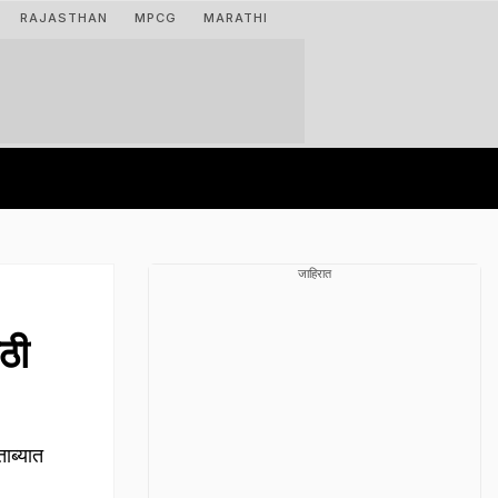
RAJASTHAN
MPCG
MARATHI
जाहिरात
ाठी
ाब्यात