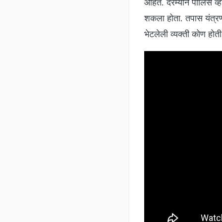
आहेत. दरम्यान पोलिस व्ह
शकला होता. तपास यंत्र
भेटलेली व्यक्ती कोण हो