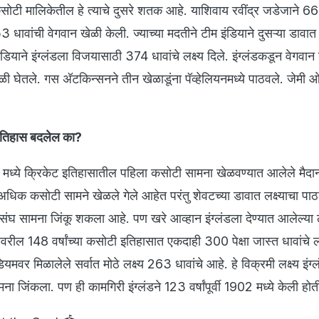
सोटी मालिकेतील हे त्याचे दुसरे शतक आहे. याशिवाय रवींद्र जडेजाने 66
े 53 धावांची वेगवान खेळी केली. ज्याच्या मदतीने टीम इंडियाने दुसऱ्या डाव
ंडियाने इंग्लंडला विजयासाठी 374 धावांचे लक्ष्य दिले. इंग्लंडकडून वेगवान
ी घेतले. गस अ‍ॅटकिन्सनने तीन खेळाडूंना पॅव्हेलियनमध्ये पाठवले. जेमी 
 इतिहास बदलेल का?
7 मध्ये क्रिकेट इतिहासातील पहिला कसोटी सामना खेळवण्यात आलेले मैदा
न अधिक कसोटी सामने खेळले गेले आहेत परंतु शेवटच्या डावात लक्ष्याचा प
घ सामना जिंकू शकला आहे. पण खरे आव्हान इंग्लंडला देण्यात आलेल्या लक
ानावरील 148 वर्षांच्या कसोटी इतिहासात एकदाही 300 पेक्षा जास्त धावांचे लक
मवर मिळालेले सर्वात मोठे लक्ष्य 263 धावांचे आहे. हे विक्रमी लक्ष्य इंग्
ना जिंकला. पण ही कामगिरी इंग्लंडने 123 वर्षांपूर्वी 1902 मध्ये केली होत