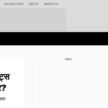
RAJASTHAN
MPCG
MARATHI
जाहिरात
ट्स
र?
ा आत