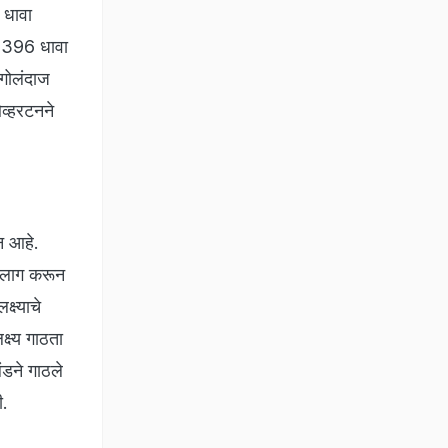
 धावा
ात 396 धावा
 गोलंदाज
ओव्हरटनने
न आहे.
ाठलाग करून
्ष्याचे
्ष्य गाठता
लंडने गाठले
ी.