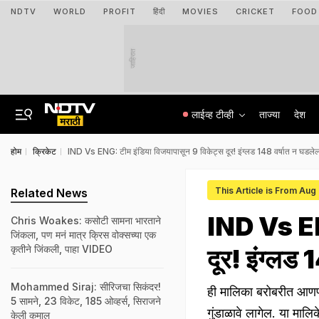
NDTV
WORLD
PROFIT
हिंदी
MOVIES
CRICKET
FOOD
जाहिरात
लाईव्ह टीव्ही
ताज्या
देश
होम
क्रिकेट
IND Vs ENG: टीम इंडिया विजयापासून 9 विकेट्स दूर! इंग्लड 148 वर्षात न घडले
This Article is From Aug
Related News
IND Vs ENG
Chris Woakes: कसोटी सामना भारताने
जिंकला, पण मनं मात्र क्रिस वोक्सच्या एक
कृतीने जिंकली, पाहा VIDEO
दूर! इंग्लड
Mohammed Siraj: सीरिजचा सिकंदर!
ही मालिका बरोबरीत आणण्य
5 सामने, 23 विकेट, 185 ओव्हर्स, सिराजने
गुंडाळावे लागेल. या मालिक
केली कमाल