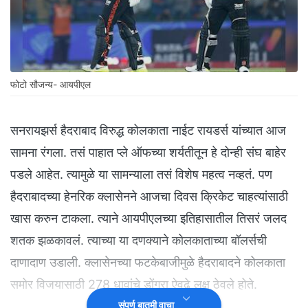
फोटो सौजन्य- आयपीएल
सनरायझर्स हैदराबाद विरुद्ध कोलकाता नाईट रायडर्स यांच्यात आज
सामना रंगला. तसं पाहात प्ले ऑफच्या शर्यतीतून हे दोन्ही संघ बाहेर
पडले आहेत. त्यामुळे या सामन्याला तसं विशेष महत्व नव्हतं. पण
हैदराबादच्या हेनरिक क्लासेनने आजचा दिवस क्रिकेट चाहत्यांसाठी
खास करुन टाकला. त्याने आयपीएलच्या इतिहासातील तिसरं जलद
शतक झळकावलं. त्याच्या या दणक्याने कोलकाताच्या बॉलर्सची
दाणादाण उडाली. क्लासेनच्या फटकेबाजीमुळे हैदराबादने कोलकाता
समोर विजयासाठी 278 धावांचे डोंगरा ऐवढे लक्ष ठेवले होते.
संपूर्ण बातमी वाचा