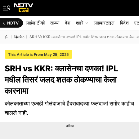
लाईव्ह टीव्ही
ताज्या
देश
शहरे
लाइफस्टाइल
विदेश
एं
NDTV
होम
क्रिकेट
SRH Vs KKR: क्लासेनचा दणका! IPL मधील तिसरं जलद शतक ठोकण्याचा केला क
This Article is From May 25, 2025
SRH vs KKR: क्लासेनचा दणका! IPL
मधील तिसरं जलद शतक ठोकण्याचा केला
कारनामा
कोलकाताच्या एकाही गोलंदाजाचे हैदराबादच्या फलंदाजां समोर काहीच
चालले नाही.
जाहिरात