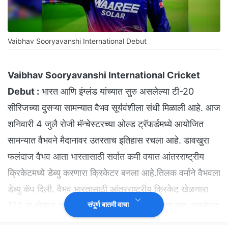
Vaibhav Sooryavanshi International Debut
Vaibhav Sooryavanshi International Cricket
Debut :
भारत आणि इंग्लंड यांच्यात सुरु असलेल्या टी-20
सीरिजच्या दुसऱ्या सामन्यात वैभव सूर्यवंशीला संधी मिळाली आहे. आज
शनिवारी 4 जुलै रोजी मॅन्चेस्टरच्या ओल्ड ट्रॅफर्डमध्ये आयोजित
सामन्यात वैभवने मैदानावर उतरताच इतिहास रचला आहे. डावखुरा
फलंदाज वैभव आता भारतासाठी सर्वात कमी वयात आंतरराष्ट्रीय
क्रिकेटमध्ये डेब्यु करणारा क्रिकेटर बनला आहे.तिलक वर्माने वैभवला
डेब्यु कॅप दिली. वैभव भारतासाठी आंतरराष्ट्रीय क्रिकेट खेळणारा
122 वा खेळाडू आहे. दरम्यान, वैभवने इंग्लड विरोधात सुरु असलेल्या
संपूर्ण बातमी वाचा
सामन्यात 10 चेंडूत 14 धावा केल्या. यामध्ये दोन गगनचुंबी षटकारांचा