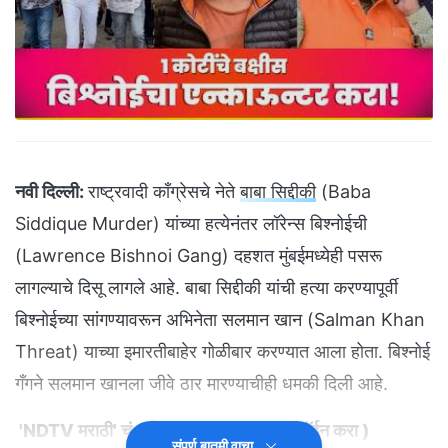
नवी दिल्ली:
राष्ट्रवादी काँग्रेसचे नेते
बाबा सिद्दीकी
(Baba
Siddique Murder) यांच्या हत्येनंतर लॉरेन्स बिश्नोईची
(Lawrence Bishnoi Gang) दहशत मुंबईमध्येही पसरू
लागल्याचे दिसू लागले आहे. बाबा सिद्दीकी यांची हत्या करण्यापूर्वी
बिश्नोईच्या सांगण्यावरून अभिनेता सलमान खान (Salman Khan
Threat) याच्या इमारतीबाहेर गोळीबार करण्यात आला होता. बिश्नोई
गँगने सलमान खानला जीवे ठार मारण्याचीही धमकी दिली आहे.
'NDTV मराठी' चं अधिकृत व्हॉट्सअ‍ॅप चॅनल जॉईन करा
)
संपूर्ण बातमी वाचा