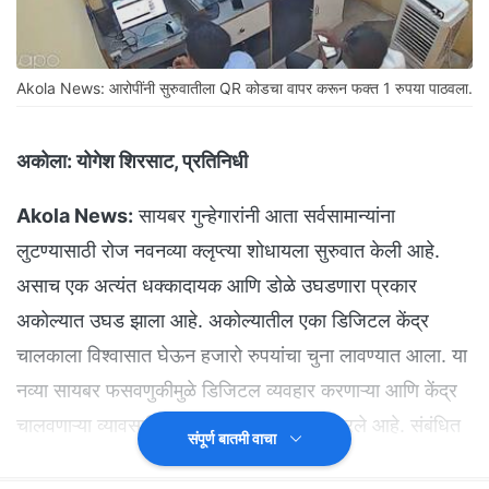
Akola News: आरोपींनी सुरुवातीला QR कोडचा वापर करून फक्त 1 रुपया पाठवला.
अकोला:
योगेश शिरसाट, प्रतिनिधी
Akola News:
सायबर गुन्हेगारांनी आता सर्वसामान्यांना
लुटण्यासाठी रोज नवनव्या क्लृप्त्या शोधायला सुरुवात केली आहे.
असाच एक अत्यंत धक्कादायक आणि डोळे उघडणारा प्रकार
अकोल्यात उघड झाला आहे. अकोल्यातील एका डिजिटल केंद्र
चालकाला विश्वासात घेऊन हजारो रुपयांचा चुना लावण्यात आला. या
नव्या सायबर फसवणुकीमुळे डिजिटल व्यवहार करणाऱ्या आणि केंद्र
चालवणाऱ्या व्यावसायिकांमध्ये चिंतेचे वातावरण पसरले आहे. संबंधित
संपूर्ण बातमी वाचा
केंद्र चालकाने या फसवणुकीप्रकरणी तातडीने पोलिसांकडे धाव घेत