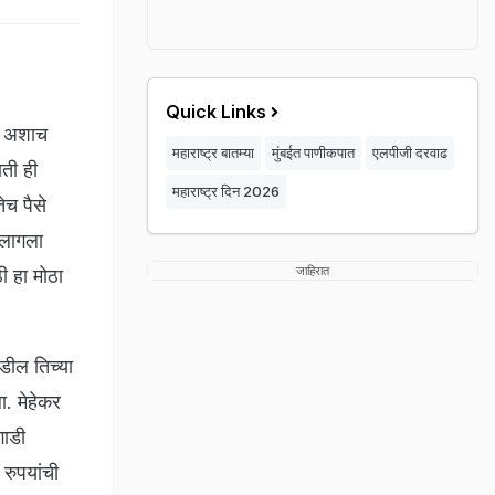
Quick Links
ी. अशाच
महाराष्ट्र बातम्या
मुंबईत पाणीकपात
एलपीजी दरवाढ
णती ही
महाराष्ट्र दिन 2026
ेच पैसे
ा लागला
जाहिरात
ी हा मोठा
डील तिच्या
ा. मेहेकर
गाडी
 रुपयांची