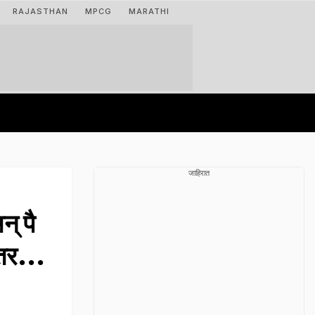
RAJASTHAN
MPCG
MARATHI
जाहिरात
् पै
तर...