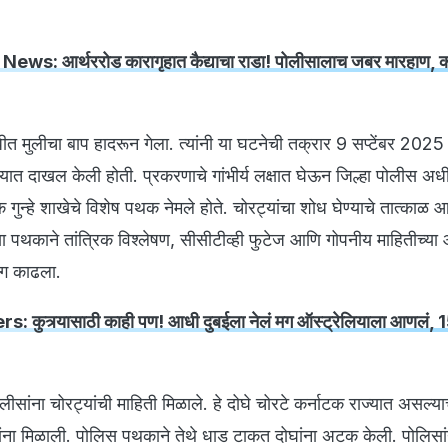
ews: आर्थररोड कारागृहात कैद्याचा राडा! पोलीसालाच जबर मारहाण, क
ंबंधीत मुलीचा बाप हादरून गेला. त्यांनी या घटनेची तक्रार 9 सप्टेंबर 2025
ात दाखल केली होती. प्रकरणाचे गांभीर्य लक्षात घेऊन जिल्हा पोलीस अध
िक गुन्हे शाखेचे विशेष पथक नेमले होते. चोरट्यांचा शोध घेण्याचे तात्काळ 
च्या पथकाने तांत्रिक विश्लेषण, सीसीटीव्ही फुटेज आणि गोपनीय माहितीच्या
ाग काढला.
s: कुत्र्यासाठी काही पण! आधी दुबईला नेलं मग ऑस्ट्रेलियाला आणलं,
ीसांना चोरट्यांची माहिती मिळाले. हे दोघे चोरटे कर्नाटक राज्यात असल्या
ंना मिळाली. पोलिस पथकाने तेथे धाड टाकत दोघांना अटक केली. पोलिसांनी 