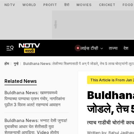
NDTV
WORLD
PROFIT
हिंदी
MOVIES
CRICKET
FOOD
जाहिरात
लाईव्ह टीव्ही
ताज्या
देश
होम
गुन्हे
Buldhana News: लेकीच्या शिक्षणासाठी पै अन् पै जोडले, तेच 5 लाख चोरट्यांनी लुटले
This Article is From Jan
Related News
Buldhana N
Buldhana News: खामगावमध्ये
पिण्याच्या पाण्याचा प्रश्न गंभीर, नागरिकांना
पुढील 3 दिवस अलर्ट राहण्याचं आवाहन
जोडले, तेच 
Buldhana News: भन्नाट देसी जुगाड!
त्याच गाडीची चोरांनी का
दुचाकीचा आधार घेत शेतीसाठी युवा
शेतकऱ्याची आयडिया, Video होतोय
Written by:
Rahul Jadhav