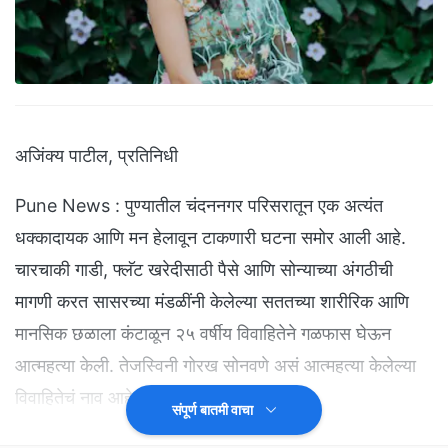
अजिंक्य पाटील, प्रतिनिधी
Pune News : पुण्यातील चंदननगर परिसरातून एक अत्यंत
धक्कादायक आणि मन हेलावून टाकणारी घटना समोर आली आहे.
चारचाकी गाडी, फ्लॅट खरेदीसाठी पैसे आणि सोन्याच्या अंगठीची
मागणी करत सासरच्या मंडळींनी केलेल्या सततच्या शारीरिक आणि
मानसिक छळाला कंटाळून २५ वर्षीय विवाहितेने गळफास घेऊन
आत्महत्या केली. तेजस्विनी गोरख सोनवणे असं आत्महत्या केलेल्या
विवाहितेचं नाव आहे.
संपूर्ण बातमी वाचा
याप्रकरणी पुण्यातील चंदननगर पोलीस ठाण्यात मृत विवाहितेच्या