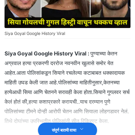
Siya Goyal Google History Viral
Siya Goyal Google History Viral :
पुण्याच्या केतन
अग्रवाल हत्या प्रकरणी दररोज नवनवीन खुलासे समोर येत
आहेत.आता पोलिसांकडून सियाने रचलेल्या कटाबाबत धक्कादायक
माहिती उघड केली जात आहे.पोलिसांच्या माहितीनुसार,केतनच्या
हत्येआधी सिया आणि चेतनने सरावही केला होता.सियाने गुगलवर सर्च
केलं होतं की,हत्या कशाप्रकारे करायची..याच दरम्यान पुणे
पोलिसांच्या टीमने दोन्ही आरोपी चेतन आणि सियाला लोहगडावर नेलं.
तिथे दोघांच्या उपस्थितीत पोलिसांनी सीन रिक्रिएट केला.
संपूर्ण बातमी वाचा
सिया-चेतनने कसा रचला हत्येचा कट?