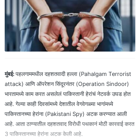
मुंबई:
पहलगाममधील दहशतवादी हल्ला (Pahalgam Terrorist
attack) आणि ऑपरेशन सिंदूरनंतर (Operation Sindoor)
भारतामध्ये काम करत असलेलं पाकिस्तानी हेरांचं नेटवर्क उघड होत
आहे. गेल्या काही दिवसांमध्ये देशातील वेगवेगळ्या भागांमध्ये
पाकिस्तानच्या हेरांना (Pakistani Spy) अटक करण्यात आली
आहे. आता ठाण्यातील दहशतवाद विरोधी पथकानं मोठी कारवाई करत
3 पाकिस्तानच्या हेरांना अटक केली आहे.