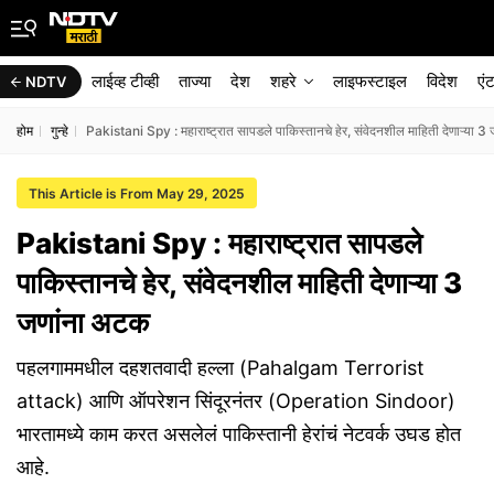
लाईव्ह टीव्ही
ताज्या
देश
शहरे
लाइफस्टाइल
विदेश
एं
NDTV
होम
गुन्हे
Pakistani Spy : महाराष्ट्रात सापडले पाकिस्तानचे हेर, संवेदनशील माहिती देणाऱ्या 
This Article is From May 29, 2025
Pakistani Spy : महाराष्ट्रात सापडले
पाकिस्तानचे हेर, संवेदनशील माहिती देणाऱ्या 3
जणांना अटक
पहलगाममधील दहशतवादी हल्ला (Pahalgam Terrorist
attack) आणि ऑपरेशन सिंदूरनंतर (Operation Sindoor)
भारतामध्ये काम करत असलेलं पाकिस्तानी हेरांचं नेटवर्क उघड होत
आहे.