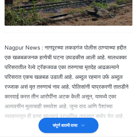
Nagpur News : नागपूरच्या लकडगंज पोलीस ठाण्याच्या हद्दीत
एक खळबळजनक हत्येची घटना उघडकीस आली आहे. मालधक्का
परिसरातील रेल्वे ट्रॅकजवळ एका तरुणाचा मृतदेह आढळल्याने
परिसरात एकच खळबळ उडाली आहे. अब्दुल रहमान उर्फ अब्दुल
रज्जाक असं मृत तरुणाचं नाव आहे. पोलिसांनी याप्रकरणी तातडीने
कारवाई करत तीन आरोपींना अटक केली असून, यामध्ये एका
अल्पवयीन मुलाचाही समावेश आहे. जुना वाद आणि पैशांच्या
व्यवहारातून ही हत्या झाल्याचं प्राथमिक तपासात समोर येत आहे.
संपूर्ण बातमी वाचा
३ तरुणांनी गळा चिरून केली हत्या...