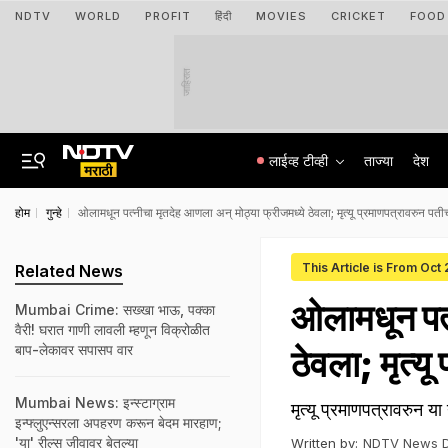
NDTV
WORLD
PROFIT
हिंदी
MOVIES
CRICKET
FOOD
जाहिरात
लाईव्ह टीव्ही
ताज्या
देश
होम
गुन्हे
ओलामधून पत्नीचा मृतदेह आणला अन् मोठ्या फ्रीजमध्ये ठेवला; मृत्यू प्रमाणपत्रावरुन पतीचं
This Article is From Oct
Related News
ओलामधून पत्
Mumbai Crime: सख्खा भाऊ, पक्का
वैरी! घरात गाणी लावली म्हणून विक्रोळीत
बाप-लेकावर सपासप वार
ठेवला; मृत्यू
Mumbai News: इन्स्टाग्राम
मृत्यू प्रमाणपत्रावरुन या
इन्फ्लुएन्सरला अपहरण करून बेदम मारहाण;
'या' रील्स जीवावर बेतल्या
Written by:
NDTV News 