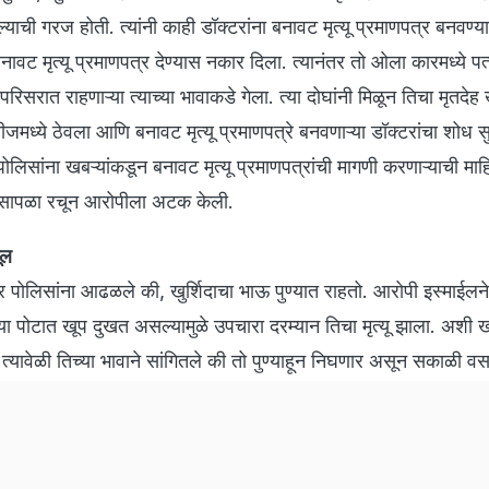
खल्याची गरज होती. त्यांनी काही डॉक्टरांना बनावट मृत्यू प्रमाणपत्र बनवण्य
 बनावट मृत्यू प्रमाणपत्र देण्यास नकार दिला. त्यानंतर तो ओला कारमध्ये पत
रिसरात राहणाऱ्या त्याच्या भावाकडे गेला. त्या दोघांनी मिळून तिचा मृतदे
रीजमध्ये ठेवला आणि बनावट मृत्यू प्रमाणपत्रे बनवणाऱ्या डॉक्टरांचा शोध स
 पोलिसांना खबऱ्यांकडून बनावट मृत्यू प्रमाणपत्रांची मागणी करणाऱ्याची मा
नी सापळा रचून आरोपीला अटक केली.
ूल
 पोलिसांना आढळले की, खुर्शिदाचा भाऊ पुण्यात राहतो. आरोपी इस्माईलने त
ाच्या पोटात खूप दुखत असल्यामुळे उपचारा दरम्यान तिचा मृत्यू झाला. अशी 
. त्यावेळी तिच्या भावाने सांगितले की तो पुण्याहून निघणार असून सकाळी व
र पोलिसांनी अत्यंत शिताफीने आरोपींच्या मुसक्या आवळल्या. पेल्हार पोलीस 
तेंद्र वनकोटी यांनी सांगितले की, ही घटना नायगाव पोलीस ठाण्याच्या हद्
क केली आणि त्यांना नायगाव पोलिसांच्या ताब्यात दिले आहे. सध्या नायग