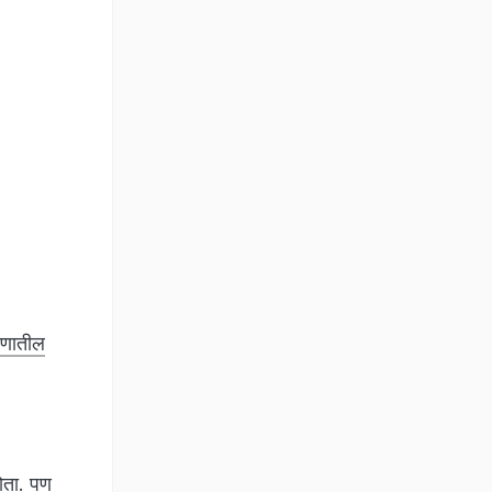
रणातील
होता. पण