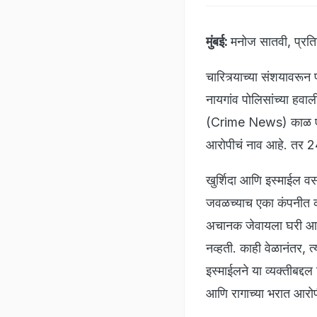
मुंबई:
मनोज सातवी, प्रत
चारित्र्याच्या संशयावरू
नायगांव पोलिसांच्या हवाली
(Crime News) काळ एका 
आरोपीचं नाव आहे. तर 24 व
खुर्शिदा आणि इस्माईल वसई
जवळच्याच एका कंपनीत का
अचानक जेवायला घरी आला.
नव्हती. काही वेळानंतर, 
इस्माईलने या व्यक्तीबद्द
आणि रागाच्या भरात आरोप