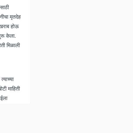
ासाठी
्नीचा मृतदेह
ह खराब होऊ
ुरू केला.
हिती मिळाली
्याच्या
खोटी माहिती
सईला
ठाण्याचे
दीत घडली
ाव पोलीस