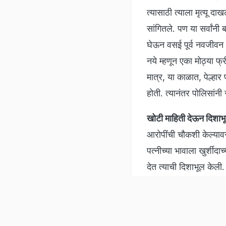
त्यासाठी त्याला मृत्यू दा
सांगितले. पण या सर्वांनी
घेऊन वसई पूर्व नवजीवन प
नये म्हणून एका मोठ्या फ्
मात्र, या काळात, पेल्हार
होती. त्यानंतर पोलिसां
खोटी माहिती देऊन दिशाभ
आरोपींची चौकशी केल्यावर
पत्नीच्या भावाला खुर्शीद
देत त्याची दिशाभूल केली
Listen to the
latest songs
, only on
JioSaavn.com
पोहोचेल. मात्र त्या अगोद
वरिष्ठ पोलीस निरीक्षक जि
असून, आम्ही आरोपीला अट