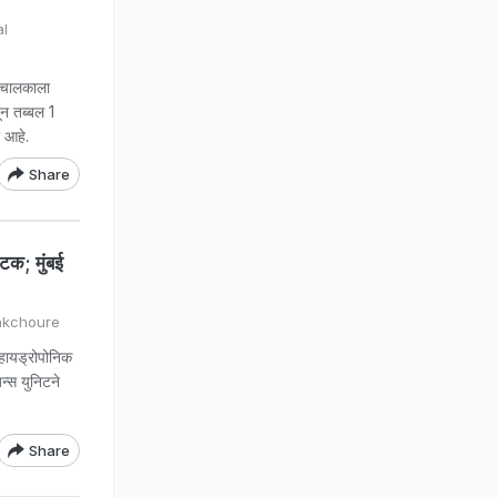
al
ाचालकाला
ून तब्बल 1
 आहे.
Share
क; मुंबई
Wakchoure
हायड्रोपोनिक
न्स युनिटने
Share