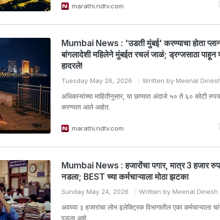
marathi.ndtv.com
Mumbai News : 'उडती मुंबई' करण्याचा होता प्ला
बांगलादेशी महिलेने मुंबईत रचलं जाळं; ड्रग्जसाठा पाहून
हादरले!
Tuesday May 26, 2026
Written by Meenal Dine
अधिकाऱ्यांच्या माहितीनुसार, या छाप्यात अंदाजे ५० ते ६० कोटी रुपया
करण्यात आले आहेत.
marathi.ndtv.com
Mumbai News : हजारोंचा पगार, मात्र 3 हजार रुप
नडला; BEST च्या कर्मचाऱ्याला मोठा झटका
Sunday May 24, 2026
Written by Meenal Dines
अवघ्या ३ हजारांचा लोभ इलेक्ट्रिक विभागातील एका कर्मचाऱ्याला च
पडला आहे.