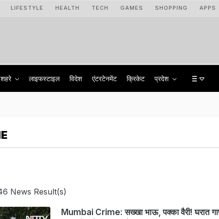
LIFESTYLE
HEALTH
TECH
GAMES
SHOPPING
APPS
शहरे
लाइफस्टाइल
विदेश
एंटरटेनमेंट
क्रिकेट
प्रदेश
ME
46 News Result(s)
Mumbai Crime: सख्खा भाऊ, पक्का वैरी! घरात गा