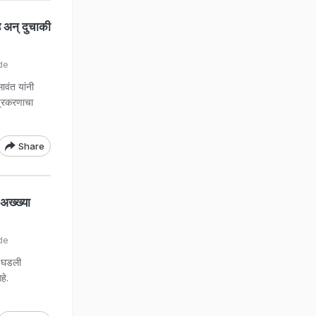
 अन् दुचाकी
de
ावंत यांनी
ा प्रकरणाचा
Share
अख्ख्या
de
ा घडली
हे.