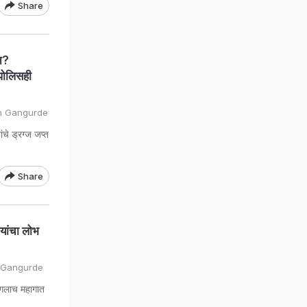
Share
न?
 पोलिसही
sh Gangurde
ंचे ड्रग्ज जप्त
Share
यांचा लोभ
h Gangurde
ांगलाच महागात