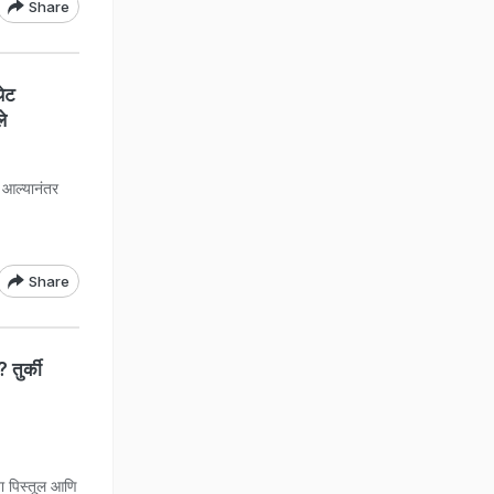
Share
ेट
े
 आल्यानंतर
Share
तुर्की
या पिस्तूल आणि