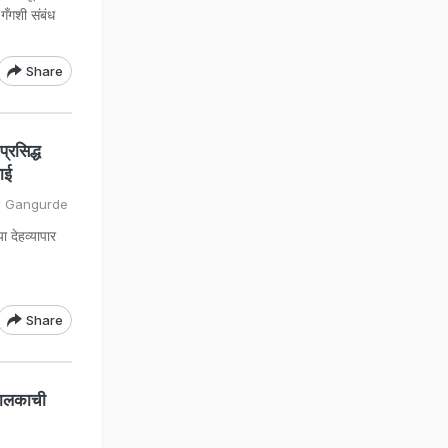
गँगशी संबंध
Share
्रसिद्ध
ाई
h Gangurde
 देहव्यापार
Share
चालकाची