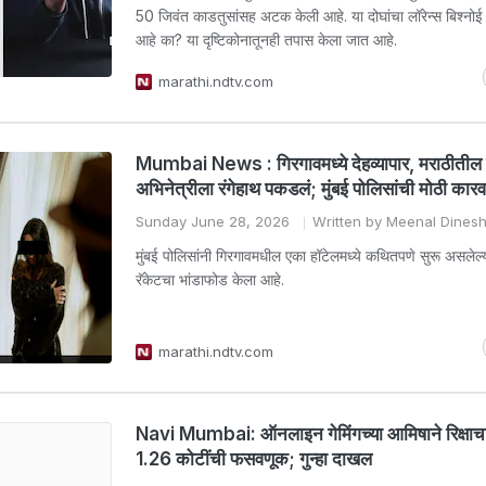
50 जिवंत काडतुसांसह अटक केली आहे. या दोघांचा लॉरेन्स बिश्नोई 
आहे का? या दृष्टिकोनातूनही तपास केला जात आहे.
marathi.ndtv.com
Mumbai News : गिरगावमध्ये देहव्यापार, मराठीतील प
अभिनेत्रीला रंगेहाथ पकडलं; मुंबई पोलिसांची मोठी कारव
Sunday June 28, 2026
Written by Meenal Dines
मुंबई पोलिसांनी गिरगावमधील एका हॉटेलमध्ये कथितपणे सुरू असलेल्या
रॅकेटचा भांडाफोड केला आहे.
marathi.ndtv.com
Navi Mumbai: ऑनलाइन गेमिंगच्या आमिषाने रिक्षा
1.26 कोटींची फसवणूक; गुन्हा दाखल