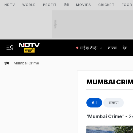
NDTV
WORLD
PROFIT
हिंदी
MOVIES
CRICKET
FOOD
जाहिरात
लाईव्ह टीव्ही
ताज्या
देश
होम
Mumbai Crime
MUMBAI CRI
All
बातम्या
'Mumbai Crime'
- 2