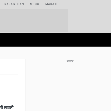
RAJASTHAN
MPCG
MARATHI
जाहिरात
णी लावली