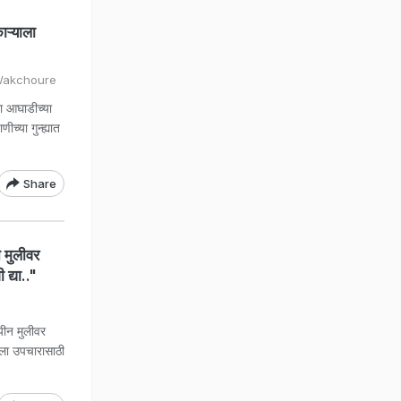
ऱ्याला
 Wakchoure
ा आघाडीच्या
च्या गुन्ह्यात
Share
 मुलीवर
द्या.."
यीन मुलीवर
ला उपचारासाठी