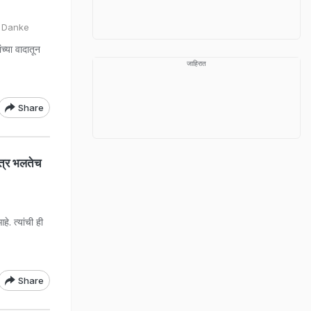
n Danke
्या वादातून
जाहिरात
Share
त्र भलतेच
े. त्यांची ही
Share