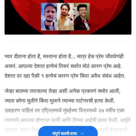
प्यार दीवाना होता है, मस्ताना होता है... मात्र हेच प्रेम जीवघेणंही
असतं. आपल्या देशात हत्येचं तिसरं सर्वात मोठं कारण प्रेम आहे.
देशात दर दहा पैकी १ हत्येचं कारण प्रेम किंवा अवैध संबंध आहेत.
जेव्हा बातम्या तपासल्या तेव्हा अशी अनेक प्रकरणं समोर आली,
ज्यात कोणा मुलीने किंवा मुलाने त्याच्या पार्टनरची हत्या केली.
उदाहरण पाहिलं तर एप्रिलमध्ये मुंबईच्या विरारमध्ये २७ वर्षीय एका
तरुणाने आपल्या होणाऱ्या पत्नी आणि तिच्या आईची हत्या केली. आईने
लग्नास नकार दिल्यामुळे त्याने दोघींची हत्या केली. यापूर्वी फेब्रुवारी
संपूर्ण बातमी वाचा