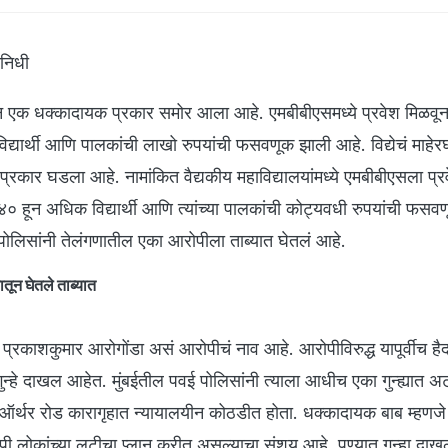
िनिधी
एक धक्कादायक प्रकार समोर आला आहे. एमबीबीएसमध्ये प्रवेश मिळवून द
्यार्थी आणि पालकांची लाखो रुपयांची फसवणूक झाली आहे. विद्येचं माहेर
 प्रकार घडला आहे. नामांकित वैद्यकीय महाविद्यालयांमध्ये एमबीबीएसला प्
ल ४० हून अधिक विद्यार्थी आणि त्यांच्या पालकांची कोट्यवधी रुपयांची फस
पोलिसांनी तेलंगणातील एका आरोपीला ताब्यात घेतलं आहे.
तून घेतले ताब्यात
 प्रकाशकुमार आरोगोंडा असं आरोपीचं नाव आहे. आरोपीविरुद्ध यापूर्वीच ह
गुन्हे दाखल आहेत. मुंबईतील पवई पोलिसांनी त्याला आधीच एका गुन्ह्यात 
च्या ऑर्थर रोड कारागृहात न्यायालयीन कोठडीत होता. धक्कादायक बाब म्हणजे
ोपी लोकांच्या लुटीचा प्लान करीत असल्याचा संशय आहे. पुण्यात गुन्हा दा