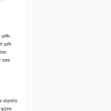
लर्निंग
ुणे आणि
ंच्या
नी चक्क
ा भांडाफोड
कुटुंबच