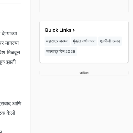
Quick Links
ेण्याच्या
महाराष्ट्र बातम्या
मुंबईत पाणीकपात
एलपीजी दरवाढ
घर मानल्या
महाराष्ट्र दिन 2026
रवेश मिळवून
वणूक झाली
जाहिरात
ैदराबाद आणि
अटक केली
खल