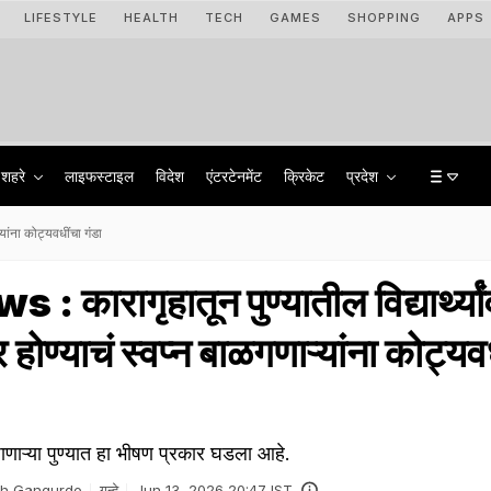
LIFESTYLE
HEALTH
TECH
GAMES
SHOPPING
APPS
शहरे
लाइफस्टाइल
विदेश
एंटरटेनमेंट
क्रिकेट
प्रदेश
यांना कोट्यवधींचा गंडा
कारागृहातून पुण्यातील विद्यार्थ्या
होण्याचं स्वप्न बाळगणाऱ्यांना कोट्यव
 जाणाऱ्या पुण्यात हा भीषण प्रकार घडला आहे.
sh Gangurde
गुन्हे
Jun 13, 2026 20:47 IST