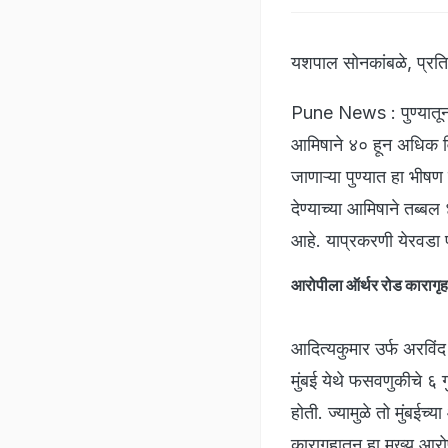
यशपाल सोनकांबळे, प्रत
Pune News : पुण्यातून 
आमिषाने ४० हून अधिक विद
जाणाऱ्या पुण्यात हा भीषण
देण्याच्या आमिषाने तब्ब
आहे. याप्रकरणी येरवडा 
आरोपीला ऑर्थर रोड कारागृहा
आदित्यकुमार उर्फ अरविंद
मुंबई येथे फसवणुकीचे ६ 
होती. ज्यामुळे तो मुंबई
कारागृहातून हा मुख्य आर