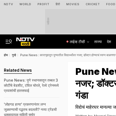
NDTV
WORLD
PROFIT
हिंदी
MOVIES
CRICKET
FOOD
जाहिरात
लाईव्ह टीव्ही
ताज्या
देश
होम
गुन्हे
Pune News : कारागृहातून पुण्यातील विद्यार्थ्यांवर नजर; डॉक्टर होण्याचं स्वप्न बाळगणाऱ्
Pune News : 
Related News
नजर; डॉक्टर 
Pune News: पुणे स्थानकातून तब्बल 3
कोटींचे बेडशीट, टॉवेल चोरले, रेल्वे ट्रेनमध्ये
प्रवाशांची हातसफाई
गंडा
'लोहगड हत्या' प्रकरणानंतर लग्न
विद्येचं माहेरघर मानल्या
जुळवण्याची पद्धतच बदलली? नव्या ट्रेंडची
धक्कादायक माहिती समोर
Written by:
Meenal Dine