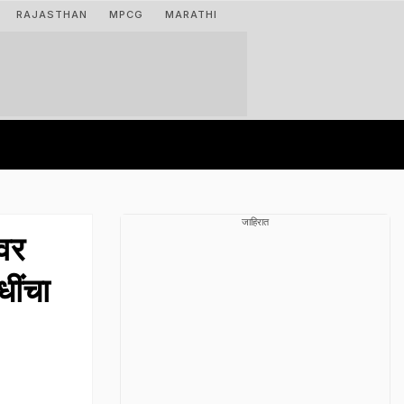
RAJASTHAN
MPCG
MARATHI
जाहिरात
ंवर
धींचा