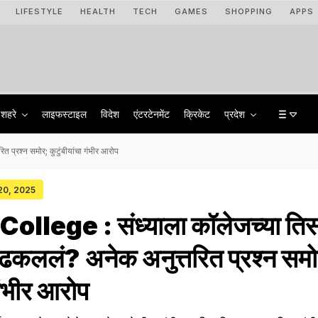
LIFESTYLE
HEALTH
TECH
GAMES
SHOPPING
APPS
शहरे
लाइफस्टाइल
विदेश
एंटरटेनमेंट
क्रिकेट
प्रदेश
प्रश्न समोर; कुटुंबीयांचा गंभीर आरोप
 20, 2025
llege : संध्याला कॉलेजच्या तिसऱ
ढकललं? अनेक अनुत्तरित प्रश्न समो
 गंभीर आरोप