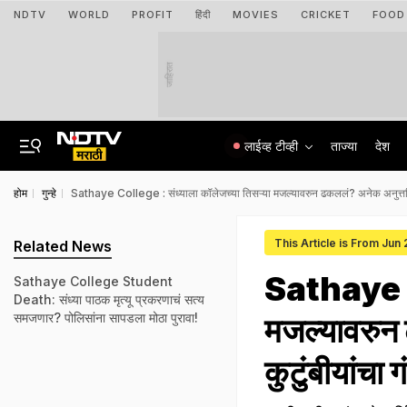
NDTV
WORLD
PROFIT
हिंदी
MOVIES
CRICKET
FOOD
जाहिरात
लाईव्ह टीव्ही
ताज्या
देश
होम
गुन्हे
Sathaye College : संध्याला कॉलेजच्या तिसऱ्या मजल्यावरुन ढकललं? अनेक अनुत्तरित 
This Article is From Jun
Related News
Sathaye Co
Sathaye College Student
Death: संध्या पाठक मृत्यू प्रकरणाचं सत्य
समजणार? पोलिसांना सापडला मोठा पुरावा!
मजल्यावरुन 
कुटुंबीयांचा