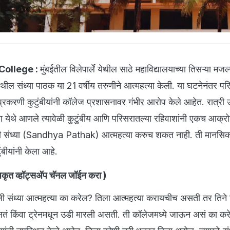
ollege :
मुंबईतील विलेपार्ले येथील साठे महाविद्यालयाच्या तिसऱ्या मज
थील संध्या पाठक या 21 वर्षीय तरुणीने आत्महत्या केली. या घटनेनंतर प
करणी कुटुंबीयांनी कॉलेज प्रशासनावर गंभीर आरोप केले आहेत. रात्री 
पारा येथे आणले त्यावेळी कुटुंबीय आणि परिसरातल्या रहिवाशांनी एकच आक्र
ीयांनी संध्या (Sandhya Pathak) आत्महत्या करुच शकत नाही. ती मानसिकदृ
ंबीयांनी केला आहे.
ृत व्हॉट्सअ‍ॅप चॅनल जॉईन करा
)
ी संध्या आत्महत्या का करेल? तिला आत्महत्या करायचीच असती तर तिने
असतं किंवा ट्रेनमधून उडी मारली असती. ती कॉलेजमध्ये जाऊन असं का कर