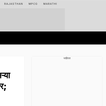
RAJASTHAN
MPCG
MARATHI
जाहिरात
्या
र;