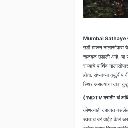
Mumbai Sathaye C
उडी मारून नालासोपारा ये
खळबळ उडाली आहे. या प्र
संध्याचे पार्थिव नालासो
होता. संध्याच्या कुटुंब
स्थिर असल्याचा दावा कुटु
(
'NDTV मराठी' चं अधिक
कोणत्याही दबावात नसलेल
स्वत:चं बरं वाईट केलं 