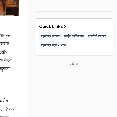
Quick Links
ल्यावरून
महाराष्ट्र बातम्या
मुंबईत पाणीकपात
एलपीजी दरवाढ
रिसरात
महाराष्ट्र दिन 2026
उशीरा
ोश केला
जाहिरात
ष्ट्या
 घरीच
ेल..? असे