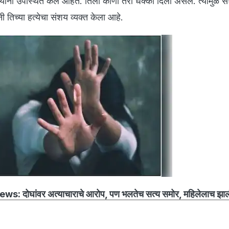
बीयांनी उपस्थित केले आहेत. तिला कोणी तरी धक्का दिला असेल. त्यामुळे सं
नी तिच्या हत्येचा संशय व्यक्त केला आहे.
: दोघांवर अत्याचाराचे आरोप, पण भलतेच सत्य समोर, महिलेलाच झाली 7