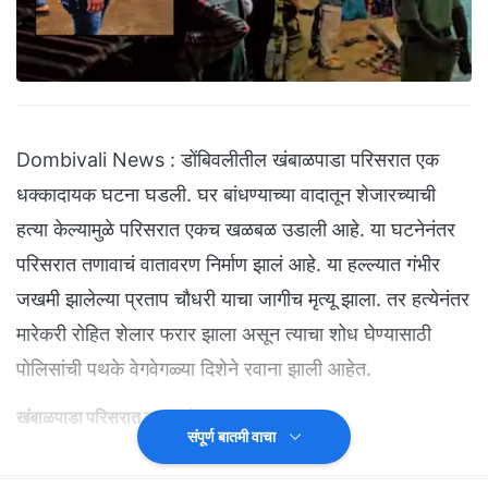
Dombivali News : डोंबिवलीतील खंबाळपाडा परिसरात एक
धक्कादायक घटना घडली. घर बांधण्याच्या वादातून शेजारच्याची
हत्या केल्यामुळे परिसरात एकच खळबळ उडाली आहे. या घटनेनंतर
परिसरात तणावाचं वातावरण निर्माण झालं आहे. या हल्ल्यात गंभीर
जखमी झालेल्या प्रताप चौधरी याचा जागीच मृत्यू झाला. तर हत्येनंतर
मारेकरी रोहित शेलार फरार झाला असून त्याचा शोध घेण्यासाठी
पोलिसांची पथके वेगवेगळ्या दिशेने रवाना झाली आहेत.
खंबाळपाडा परिसरात तणावाचं वातावरण
संपूर्ण बातमी वाचा
खंबाळपाडा येथे राहणाऱ्या चौधरी आणि शेलार या दोन कुटुंबांमध्ये