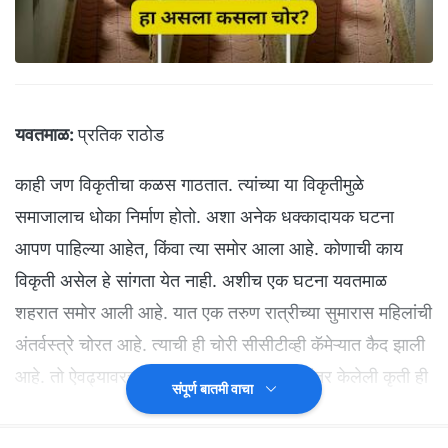
यवतमाळ:
प्रतिक राठोड
काही जण विकृतीचा कळस गाठतात. त्यांच्या या विकृतीमुळे
समाजालाच धोका निर्माण होतो. अशा अनेक धक्कादायक घटना
आपण पाहिल्या आहेत, किंवा त्या समोर आला आहे. कोणाची काय
विकृती असेल हे सांगता येत नाही. अशीच एक घटना यवतमाळ
शहरात समोर आली आहे. यात एक तरुण रात्रीच्या सुमारास महिलांची
अंतर्वस्त्रे चोरत आहे. त्याची ही चोरी सीसीटीव्ही कॅमेऱ्यात कैद झाली
आहे. तो ऐवढ्यावरच थांबला नाही. तर त्यांने त्यानंतर केलेली कृती ही
संपूर्ण बातमी वाचा
जास्त किळसवाणी आहे. ते ही या सीसीटीव्हीत कैद झालं आहे.