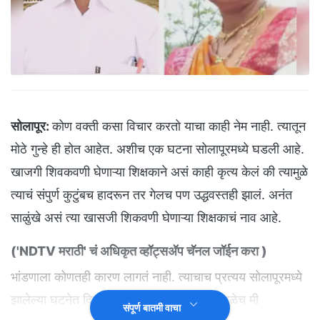
सोलापूर:
कोण वक्ती कसा विचार करतो याचा काही नेम नाही. त्यातून
मोठे गुन्हे ही होत आहेत. अशीच एक घटना सोलापूरमध्ये घडली आहे.
खाजगी शिवकवणी घेणाऱ्या शिक्षकाने असं काही कृत्य केलं की त्यामुळे
त्याचं संपुर्ण कुटुंबच हादरून तर गेलच पण उद्धवस्तही झालं. अनंत
साळुंखे असं त्या खासजी शिकवणी घेणाऱ्या शिक्षकाचं नाव आहे.
(
'NDTV मराठी' चं अधिकृत व्हॉट्सअ‍ॅप चॅनल जॉईन करा
)
भांडणाला कोणतही कारण लागतं नाही. त्याचाच प्रत्यय सोलापूरमध्ये
झालेल्या घटनेत दिसून येतो. 'तुझ्या भिशी लावण्यामुळेच मी
संपूर्ण बातमी वाचा