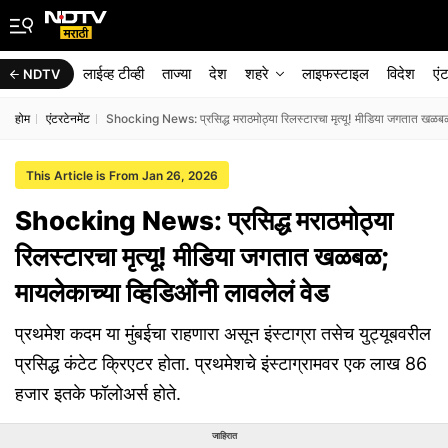
लाईव्ह टीव्ही
ताज्या
देश
शहरे
लाइफस्टाइल
विदेश
एं
NDTV
होम
एंटरटेनमेंट
Shocking News: प्रसिद्ध मराठमोठ्या रिलस्टारचा मृत्यू! मीडिया जगतात खळबळ; 
This Article is From Jan 26, 2026
Shocking News: प्रसिद्ध मराठमोठ्या
रिलस्टारचा मृत्यू! मीडिया जगतात खळबळ;
मायलेकाच्या व्हिडिओंनी लावलेलं वेड
प्रथमेश कदम या मुंबईचा राहणारा असून इंस्टाग्रा तसेच युट्यूबवरील
प्रसिद्ध कंटेट क्रिएटर होता. प्रथमेशचे इंस्टाग्रामवर एक लाख 86
हजार इतके फॉलोअर्स होते.
जाहिरात