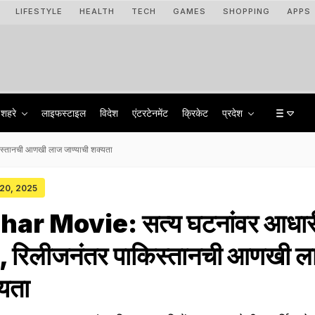
LIFESTYLE
HEALTH
TECH
GAMES
SHOPPING
APPS
शहरे
लाइफस्टाइल
विदेश
एंटरटेनमेंट
क्रिकेट
प्रदेश
स्तानची आणखी लाज जाण्याची शक्यता
 20, 2025
r Movie: सत्य घटनांवर आधार
र', रिलीजनंतर पाकिस्तानची आणखी 
्यता