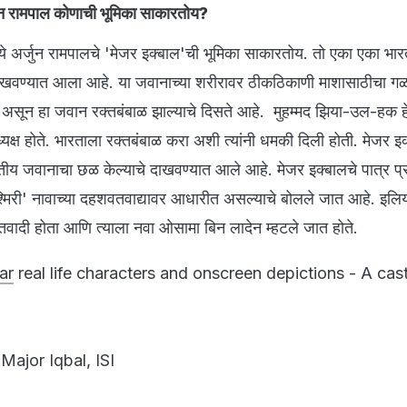
जुन रामपाल कोणाची भूमिका साकारतोय?
ध्ये अर्जुन रामपालचे 'मेजर इक्बाल'ची भूमिका साकारतोय. तो एका एका भा
वण्यात आला आहे. या जवानाच्या शरीरावर ठीकठिकाणी माशासाठीचा गळ
असून हा जवान रक्तबंबाळ झाल्याचे दिसते आहे. मुहम्मद झिया-उल-हक ह
ाध्यक्ष होते. भारताला रक्तबंबाळ करा अशी त्यांनी धमकी दिली होती. मेजर इक
ारतीय जवानाचा छळ केल्याचे दाखवण्यात आले आहे. मेजर इक्बालचे पात्र प्रत
मिरी' नावाच्या दहशवतवाद्यावर आधारीत असल्याचे बोलले जात आहे. इलि
तवादी होता आणि त्याला नवा ओसामा बिन लादेन म्हटले जात होते.
ar
real life characters and onscreen depictions - A cas
Major Iqbal, ISI