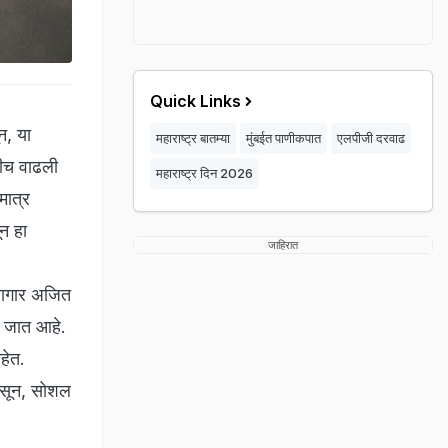
Quick Links
न, या
महाराष्ट्र बातम्या
मुंबईत पाणीकपात
एलपीजी दरवाढ
रीच वाढली
महाराष्ट्र दिन 2026
मात्र
न हा
जाहिरात
्लागार अजित
े जात आहे.
हेत.
 असून, सोशल