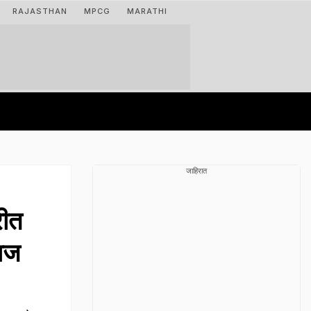
RAJASTHAN
MPCG
MARATHI
जाहिरात
ीत
लाज