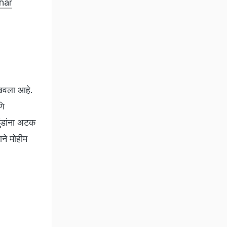
har
ाखवला आहे.
णि
ुंडांना अटक
ाने मोहीम