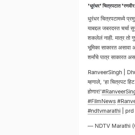
'धुरंधर' चित्रपटात 'रणवी
धुरंधर चित्रपटामध्ये प्
याबद्दल जबरदस्त चर्चा सु
शकलेलं नाही. मात्र तो ग
भूमिका साकारत असावा अस
शर्मांचे पात्र साकारत
RanveerSingh | Dhuran
म्हणाले, 'हा चित्रपट हिट
होणार!'
#RanveerSin
#FilmNews
#Ranv
#ndtvmarathi
| pr
— NDTV Marathi 