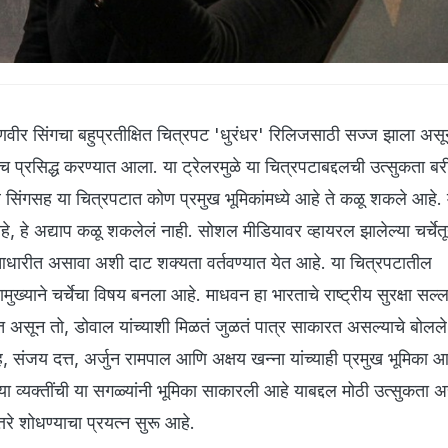
णवीर सिंगचा बहुप्रतीक्षित चित्रपट 'धुरंधर' रिलिजसाठी सज्ज झाला असू
च प्रसिद्ध करण्यात आला. या ट्रेलरमुळे या चित्रपटाबद्दलची उत्सुकता ब
र सिंगसह या चित्रपटात कोण प्रमुख भूमिकांमध्ये आहे ते कळू शकले आहे. 
 हे अद्याप कळू शकलेलं नाही. सोशल मीडियावर व्हायरल झालेल्या चर्चेतू
धारीत असावा अशी दाट शक्यता वर्तवण्यात येत आहे. या चित्रपटातील
ुख्याने चर्चेचा विषय बनला आहे. माधवन हा भारताचे राष्ट्रीय सुरक्षा सल
त असून तो, डोवाल यांच्याशी मिळतं जुळतं पात्र साकारत असल्याचे बोलल
, संजय दत्त, अर्जुन रामपाल आणि अक्षय खन्ना यांच्याही प्रमुख भूमिका आ
्या व्यक्तींची या सगळ्यांनी भूमिका साकारली आहे याबद्दल मोठी उत्सुकता
त्तरे शोधण्याचा प्रयत्न सुरू आहे.