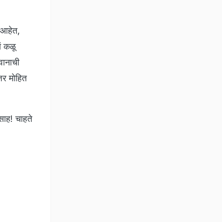
त आहेत,
ं कळू
वानाची
जर मोहित
ाह! चाहते