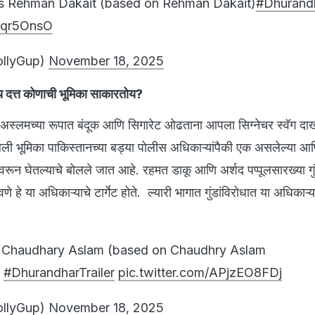
s Rehman Dakait (based on Rehman Dakait)
#Dhurand
Plqr5OnsO
ollyGup)
November 18, 2025
य दत्त कोणाची भूमिका साकारतोय?
 अस्लमच्या रूपात बंदूक आणि सिगारेट ओढताना आपला सिग्नेचर स्वॅग द
ी भूमिका पाकिस्तानच्या बड्या पोलीस अधिकाऱ्यांपैकी एक असलेल्या आ
वरून घेतल्याचे बोलले जात आहे. रहमत डाकू आणि अर्शद पप्पूलसारख्या ग
 हे या अधिकाऱ्याचे टार्गेट होते. ल्यारी भागात गुंडांविरोधात या अधिकाऱ्य
 Chaudhary Aslam (based on Chaudhry Aslam
#DhurandharTrailer
pic.twitter.com/APjzEO8FDj
ollyGup)
November 18, 2025