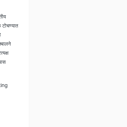
रतीय
 टोचण्यात
े
्बालने
्यक्ष
यास
ting