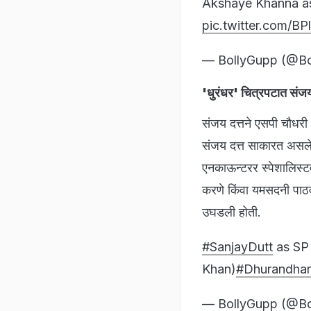
Akshaye Khanna a
pic.twitter.com/B
— BollyGupp (@B
'धुरंधर' चित्रपटात संज
संजय दत्तने एसपी चौधरी
संजय दत्त साकारत असलेल
एनकाऊन्टरर स्पेशालिस्ट
करणे किंवा यमसदनी पाठवणे
उघडली होती.
#SanjayDutt
as SP
Khan)
#Dhurandhar
— BollyGupp (@B