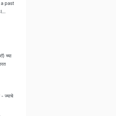
 a past
SI…
ॉ) च्या
कारत
- ज्याचे