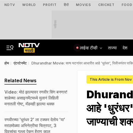
NDTV
WORLD
PROFIT
हिंदी
MOVIES
CRICKET
FOOD
जाहिरात
लाईव्ह टीव्ही
ताज्या
देश
होम
एंटरटेनमेंट
Dhurandhar Movie: सत्य घटनांवर आधारीत आहे 'धुरंधर', रिलीजनंतर पाकि
This Article is From Nov
Related News
Dhurandha
Video: मोठं झाल्यावर रणवीर सिंग बनणार!
शाळेच्या असाइनमेंटमध्ये मुलानं लिहिली
मनातली गोष्ट, मॅडमही झाल्या थक्क
आहे 'धुरंध
जाण्याची शक
रणवीरच्या 'धुरंधर 2' ला टक्कर देतोय 'या'
मराठमोळ्या अभिनेत्रीचा चित्रपट, 3
दिवसांचा गल्ला ऐकून हैराण व्हाल