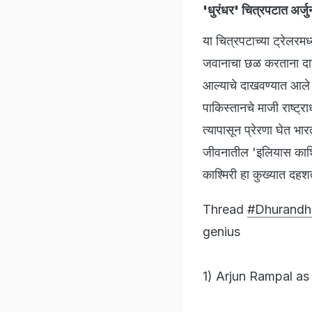
'धुरंधर' चित्रपटात अर्
या चित्रपटाच्या ट्रेलरम
जवानाचा छळ करताना दाख
आल्याचे दाखवण्यात आले 
पाकिस्तानचे माजी राष्ट्र
त्यापासून प्रेरणा घेत भ
जीवनातील 'इलियास काश्
काश्मिरी हा कुख्यात दहश
Thread
#Dhurandh
genius
1) Arjun Rampal as 