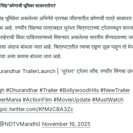
र सिंह'कोणाची भूमिका साकारतोय?
रमुख भूमिकेत असलेल्या अभिनेते प्रत्यक्ष जीवनातील कोणाची पात्रे साकार
रू आहे. रणवीर सिंहच्या पात्राबद्दल धुरंधर चित्रपटाच्या ट्रेलरमधून फारस
ुप्तहेराची किंवा पाकिस्तानमध्ये मिशनवर असलेल्या भारतीय सैन्यदलाच्या ज
ा अंदाज बांधला जात आहे. चित्रपटातील त्याचा एकूण लूक पाहून तो मे
 असावा असा कयास बांधला जात आहे.
dhar TrailerLaunch | 'धुरंधर' ट्रेलर लाँच: रणवीर सिंगचा उत्स
gh
#Dhurandhar
#Trailer
#BollywoodHits
#NewTrailer
eerMania
#ActionFilm
#MovieUpdate
#MustWatch
d
pic.twitter.com/KfMzCBA3Zc
(@NDTVMarathi)
November 19, 2025