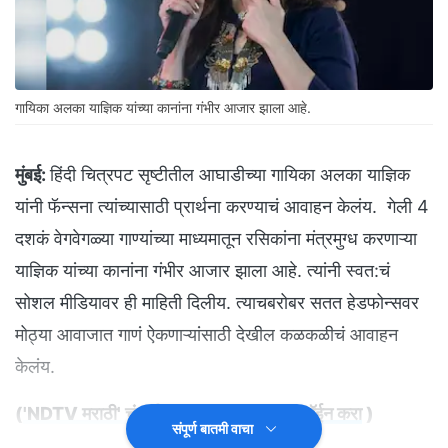
गायिका अलका याज्ञिक यांच्या कानांना गंभीर आजार झाला आहे.
मुंबई:
हिंदी चित्रपट सृष्टीतील आघाडीच्या गायिका अलका याज्ञिक
यांनी फॅन्सना त्यांच्यासाठी प्रार्थना करण्याचं आवाहन केलंय. गेली 4
दशकं वेगवेगळ्या गाण्यांच्या माध्यमातून रसिकांना मंत्रमुग्ध करणाऱ्या
याज्ञिक यांच्या कानांना गंभीर आजार झाला आहे. त्यांनी स्वत:चं
सोशल मीडियावर ही माहिती दिलीय. त्याचबरोबर सतत हेडफोन्सवर
मोठ्या आवाजात गाणं ऐकणाऱ्यांसाठी देखील कळकळीचं आवाहन
केलंय.
(
'NDTV मराठी' चं अधिकृत व्हॉट्सअ‍ॅप चॅनल जॉईन करा
)
संपूर्ण बातमी वाचा