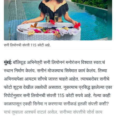
सनी लियोनची संपत्ती 115 कोटी आहे.
मुंबई:
बॉलिवूड अभिनेत्री सनी लियोननं मनोरंजन विश्वात स्वत:चं
स्थान निर्माण केलंय. सनीनं मोजक्याच सिमेमात कामं केलंय. तिच्या
अभिनयापेक्षा आयटम साँगचे जास्त चाहते आहेत. त्याचबरोबर सनीचे
फोटो शूट्स देखील लक्षवेधी असतात. नुकत्याच प्रसिद्ध झालेल्या एका
रिपोर्टनुसार सनी लियोनची संपत्ती 115 कोटी रुपये आहे. गेल्या काही
काळापासून एकही सिनेमा न करणाऱ्या सनीकडं इतकी संपत्ती कशी?
याचं तुम्हाला आश्चर्य वाटलं असेल. सनीच्या संपत्तीचे सोर्स काय