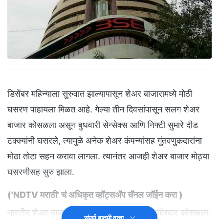
डिसेंबर महिन्याला सुरुवात झाल्यापासून शेअर बाजारामध्ये मोठी
घसरण पाहायला मिळत आहे. गेल्या तीन दिवसांपासून सलग शेअर
बाजार कोसळला असून बुधवारी सेन्सेक्स आणि निफ्टी सुमारे दीड
टक्क्यांनी घसरले, त्यामुळे अनेक शेअर कंपन्यांसह गुंतवणुकदारांना
मोठा तोटा सहन करावा लागला. त्यानंतर आजही शेअर बाजार मोठ्या
घसरणीसह सुरु झाला.
(
'NDTV मराठी' चं अधिकृत व्हॉट्सअ‍ॅप चॅनल जॉईन करा
)
भारतीय शेअर बाजारात आज सलग चौथ्या दिवशी जोरदार कोसळला.
संपूर्ण बातमी वाचा