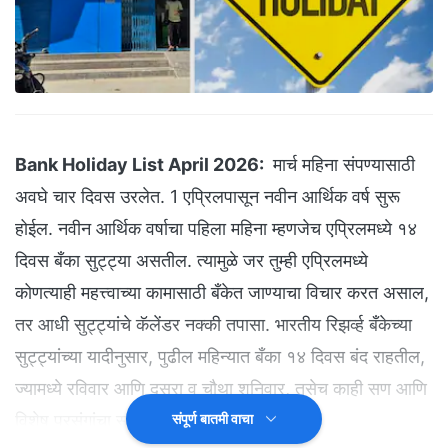
Bank Holiday List April 2026:
मार्च महिना संपण्यासाठी
अवघे चार दिवस उरलेत. 1 एप्रिलपासून नवीन आर्थिक वर्ष सुरू
होईल. नवीन आर्थिक वर्षाचा पहिला महिना म्हणजेच एप्रिलमध्ये १४
दिवस बँका सुट्ट्या असतील. त्यामुळे जर तुम्ही एप्रिलमध्ये
कोणत्याही महत्त्वाच्या कामासाठी बँकेत जाण्याचा विचार करत असाल,
तर आधी सुट्ट्यांचे कॅलेंडर नक्की तपासा. भारतीय रिझर्व्ह बँकेच्या
सुट्ट्यांच्या यादीनुसार, पुढील महिन्यात बँका १४ दिवस बंद राहतील,
ज्यामध्ये रविवार आणि दुसरा व चौथा शनिवार, तसेच काही सण आणि
विशेष प्रसंगांचा समावेश आहे.
संपूर्ण बातमी वाचा