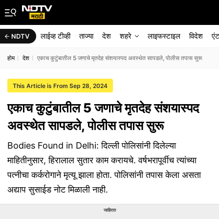
लाईव्ह टीव्ही
ताज्या
देश
शहरे
लाइफस्टाइल
विदेश
एं
NDTV
होम
देश
एकाच कुटुंबातील 5 जणाचे मृतदेह संशयास्पद अवस्थेत सापडले, पोलीस तपास सुरू
This Article is From Sep 28, 2024
एकाच कुटुंबातील 5 जणाचे मृतदेह संशयास्पद
अवस्थेत सापडले, पोलीस तपास सुरू
Bodies Found in Delhi: दिल्ली पोलिसांनी दिलेल्या
माहितीनुसार, हिरालाल सुतार काम करायचे. वर्षभरापूर्वीच त्यांच्या
पत्नीचा कर्करोगाने मृत्यू झाला होता. पोलिसांनी तपास केला असता
अद्याप सुसाईड नोट मिळाली नाही.
जाहिरात