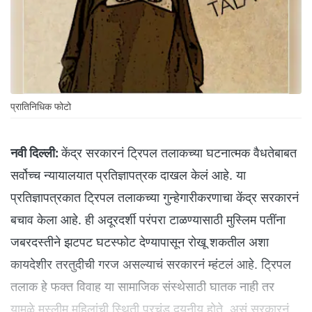
प्रातिनिधिक फोटो
नवी दिल्ली:
केंद्र सरकारनं ट्रिपल तलाकच्या घटनात्मक वैधतेबाबत
सर्वोच्च न्यायालयात प्रतिज्ञापत्रक दाखल केलं आहे. या
प्रतिज्ञापत्रकात ट्रिपल तलाकच्या गुन्हेगारीकरणाचा केंद्र सरकारनं
बचाव केला आहे. ही अदूरदर्शी परंपरा टाळण्यासाठी मुस्लिम पतींना
जबरदस्तीने झटपट घटस्फोट देण्यापासून रोखू शकतील अशा
कायदेशीर तरतुदीची गरज असल्याचं सरकारनं म्हंटलं आहे. ट्रिपल
तलाक हे फक्त विवाह या सामाजिक संस्थेसाठी घातक नाही तर
यामुळे मुस्लीम महिलांची स्थिती प्रचंड दयनीय होते, असं सरकारनं