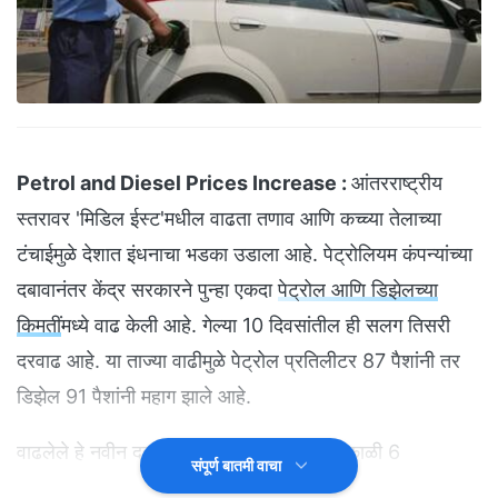
Petrol and Diesel Prices Increase :
आंतरराष्ट्रीय
स्तरावर 'मिडिल ईस्ट'मधील वाढता तणाव आणि कच्च्या तेलाच्या
टंचाईमुळे देशात इंधनाचा भडका उडाला आहे. पेट्रोलियम कंपन्यांच्या
दबावानंतर केंद्र सरकारने पुन्हा एकदा
पेट्रोल आणि डिझेलच्या
किमतीं
मध्ये वाढ केली आहे. गेल्या 10 दिवसांतील ही सलग तिसरी
दरवाढ आहे. या ताज्या वाढीमुळे पेट्रोल प्रतिलीटर 87 पैशांनी तर
डिझेल 91 पैशांनी महाग झाले आहे.
वाढलेले हे नवीन दर आज 23 मे 2026 रोजी सकाळी 6
संपूर्ण बातमी वाचा
वाजल्यापासून देशभरात लागू करण्यात आले आहेत. या दरवाढीमुळे