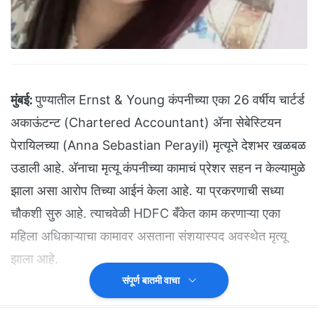
मुंबई:
पुण्यातील Ernst & Young कंपनीच्या एका 26 वर्षीय चार्टर्ड
अकाऊंटन्ट (Chartered Accountant) अ‍ॅना सेबेस्टियन
पेरायिलच्या (Anna Sebastian Perayil) मृत्यूने देशभर खळबळ
उडाली आहे. अ‍ॅनाचा मृत्यू कंपनीच्या कामाचं प्रेशर सहन न केल्यामुळे
झाला असा आरोप तिच्या आईनं केला आहे. या प्रकरणाची सध्या
चौकशी सुुरु आहे. त्याचवेळी HDFC बँकेत काम करणाऱ्या एका
महिला अधिकाऱ्याचा कामावर असताना संशयास्पद अवस्थेत मृत्यू
झाला आहे.
संपूर्ण बातमी वाचा
(
'NDTV मराठी' चं अधिकृत व्हॉट्सअ‍ॅप चॅनल जॉईन करा
)