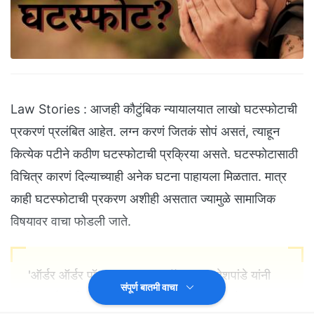
Law Stories : आजही कौटुंबिक न्यायालयात लाखो घटस्फोटाची
प्रकरणं प्रलंबित आहेत. लग्न करणं जितकं सोपं असतं, त्याहून
कित्येक पटीने कठीण घटस्फोटाची प्रक्रिया असते. घटस्फोटासाठी
विचित्र कारणं दिल्याच्याही अनेक घटना पाहायला मिळतात. मात्र
काही घटस्फोटाची प्रकरण अशीही असतात ज्यामुळे सामाजिक
विषयावर वाचा फोडली जाते.
'ऑर्डर ऑर्डर पॉडकास्ट'मधून अॅड. मधुरा देशपांडे यांनी
संपूर्ण बातमी वाचा
घटस्फोटाची एक केस सविस्तरपणे मांडली. यामध्ये एका