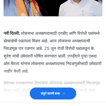
नवी दिल्ली:
लोकसभा अध्यक्षपदासाठी एनडीए आणि विरोधी पक्षांमध्ये
खेचाखेची पाहायला मिळत आहे. आज लोकसभा अध्यक्षपदाची
निवडणूक पार पडणार आहे. 25 जून रोजी विरोधी पक्षांकडून के.
सुरेश यांची उमेदवारी घोषित करण्यात आली. एनडीएने पुन्हा एकदा
ओम बिरला यांनाच लोकसभा अध्यक्षपदाच्या निवडणुकीसाठी उमेदवारी
जाहीर केली आहे.
देशाच्या राजकारणात तिसऱ्यांदा लोकसभा अध्यक्षपदासाठी निवडणूक
होणार आहे. यापूर्वी विरोधी पक्षाकडून उपाध्यक्षपदाची मागणी केली
संपूर्ण बातमी वाचा
जात होती. मात्र ती न मिळाल्याने विरोधी पक्षाने अध्यक्षपदासाठी
उमेदवार जाहीर केला. दुसरीकडे राहुल गांधी विरोधी पक्ष नेतेपदी